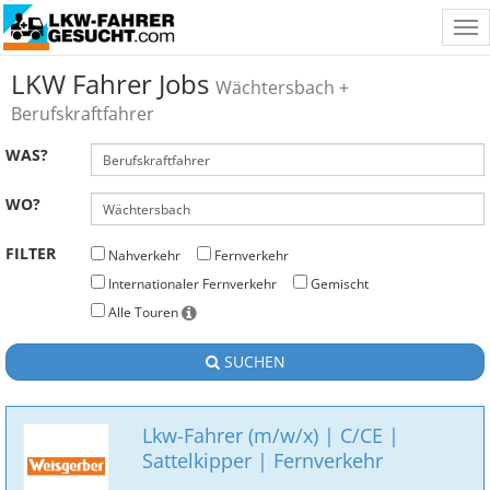
Tog
nav
LKW Fahrer Jobs
Wächtersbach +
Berufskraftfahrer
WAS?
WO?
FILTER
Nahverkehr
Fernverkehr
Internationaler Fernverkehr
Gemischt
Alle Touren
SUCHEN
Lkw-Fahrer (m/w/x) | C/CE |
Sattelkipper | Fernverkehr