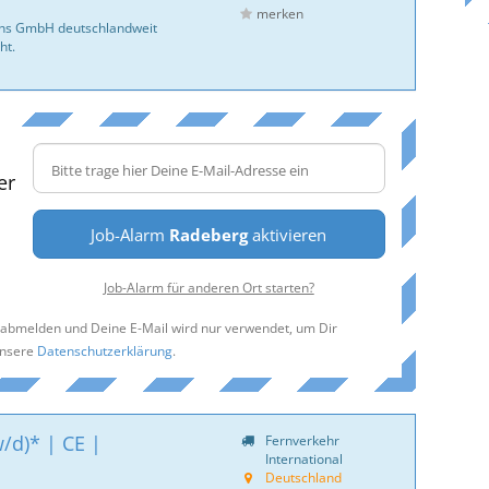
merken
ans GmbH deutschlandweit
ht.
er
Job-Alarm
Radeberg
aktivieren
Job-Alarm für anderen Ort starten?
t abmelden und Deine E-Mail wird nur verwendet, um Dir
unsere
Datenschutzerklärung
.
/d)* | CE |
Fernverkehr
International
Deutschland