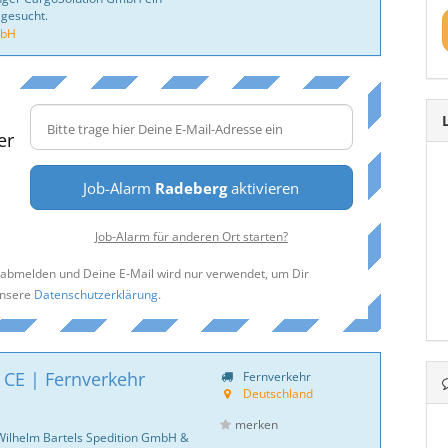
 gesucht.
mbH
er
Job-Alarm
Radeberg
aktivieren
Job-Alarm für anderen Ort starten?
t abmelden und Deine E-Mail wird nur verwendet, um Dir
unsere
Datenschutzerklärung
.
 CE | Fernverkehr
Fernverkehr
Deutschland
merken
Wilhelm Bartels Spedition GmbH &