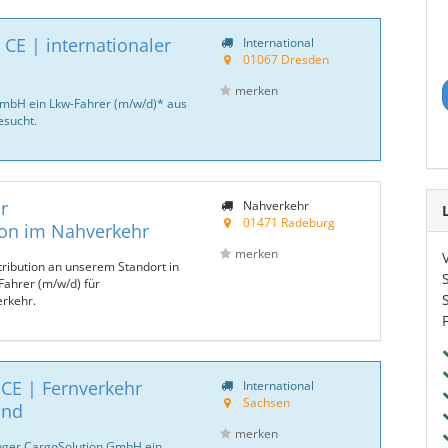
CE | internationaler
International
01067 Dresden
merken
GmbH ein Lkw-Fahrer (m/w/d)* aus
sucht.
r
Nahverkehr
01471 Radeburg
ion im Nahverkehr
merken
tribution an unserem Standort in
Fahrer (m/w/d) für
erkehr.
 CE | Fernverkehr
International
Sachsen
and
merken
inger CargoSolution GmbH ein