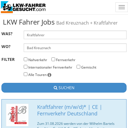
Tog
nav
LKW Fahrer Jobs
Bad Kreuznach + Kraftfahrer
WAS?
WO?
FILTER
Nahverkehr
Fernverkehr
Internationaler Fernverkehr
Gemischt
Alle Touren
SUCHEN
Kraftfahrer (m/w/d)* | CE |
Fernverkehr Deutschland
Zum 31.08.2026 werden von der Wilhelm Bartels