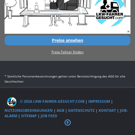
Preise ansehen
Freie Fahrer finden
* Sämtliche Personenbezeichnungen gelten unter Berücksichtigung des AGG für alle
Geschlechter.
© 2026 LKW-FAHRER-GESUCHT.COM
|
IMPRESSUM
|
NUTZUNGSBEDINGUNGEN
|
AGB
|
DATENSCHUTZ
|
KONTAKT
|
JOB-
ALARM
|
SITEMAP
|
JOB FEED