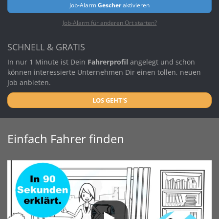
Job-Alarm
Gescher
aktivieren
Job-Alarm für anderen Ort starten?
SCHNELL & GRATIS
In nur 1 Minute ist Dein
Fahrerprofil
angelegt und schon
können interessierte Unternehmen Dir einen tollen, neuen
Job anbieten.
LOS GEHT'S
Einfach Fahrer finden