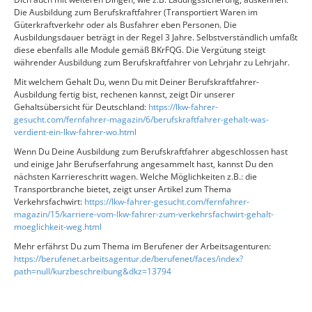
Die Ausbildung zum Berufskraftfahrer (Transportiert Waren im
Güterkraftverkehr oder als Busfahrer eben Personen. Die
Ausbildungsdauer beträgt in der Regel 3 Jahre. Selbstverständlich umfaßt
diese ebenfalls alle Module gemäß BKrFQG. Die Vergütung steigt
währender Ausbildung zum Berufskraftfahrer von Lehrjahr zu Lehrjahr.
Mit welchem Gehalt Du, wenn Du mit Deiner Berufskraftfahrer-
Ausbildung fertig bist, rechenen kannst, zeigt Dir unserer
Gehaltsübersicht für Deutschland:
https://lkw-fahrer-
gesucht.com/fernfahrer-magazin/6/berufskraftfahrer-gehalt-was-
verdient-ein-lkw-fahrer-wo.html
Wenn Du Deine Ausbildung zum Berufskraftfahrer abgeschlossen hast
und einige Jahr Berufserfahrung angesammelt hast, kannst Du den
nächsten Karriereschritt wagen. Welche Möglichkeiten z.B.: die
Transportbranche bietet, zeigt unser Artikel zum Thema
Verkehrsfachwirt:
https://lkw-fahrer-gesucht.com/fernfahrer-
magazin/15/karriere-vom-lkw-fahrer-zum-verkehrsfachwirt-gehalt-
moeglichkeit-weg.html
Mehr erfährst Du zum Thema im Berufener der Arbeitsagenturen:
https://berufenet.arbeitsagentur.de/berufenet/faces/index?
path=null/kurzbeschreibung&dkz=13794