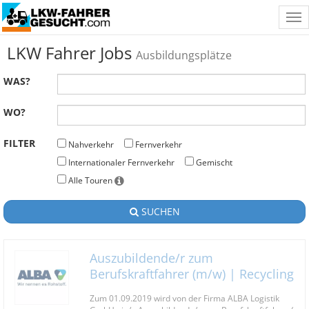
Tog
nav
LKW Fahrer Jobs
Ausbildungsplätze
WAS?
WO?
FILTER
Nahverkehr
Fernverkehr
Internationaler Fernverkehr
Gemischt
Alle Touren
SUCHEN
Auszubildende/r zum
Berufskraftfahrer (m/w) | Recycling
Zum 01.09.2019 wird von der Firma ALBA Logistik