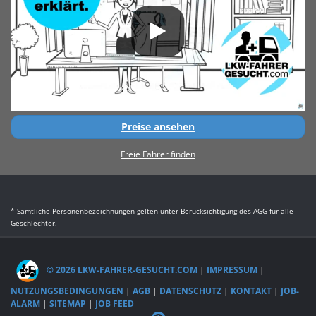
Preise ansehen
Freie Fahrer finden
* Sämtliche Personenbezeichnungen gelten unter Berücksichtigung des AGG für alle
Geschlechter.
© 2026 LKW-FAHRER-GESUCHT.COM
|
IMPRESSUM
|
NUTZUNGSBEDINGUNGEN
|
AGB
|
DATENSCHUTZ
|
KONTAKT
|
JOB-
ALARM
|
SITEMAP
|
JOB FEED