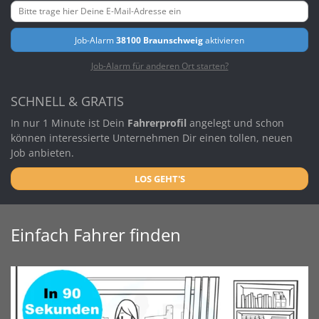
Job-Alarm
38100 Braunschweig
aktivieren
Job-Alarm für anderen Ort starten?
SCHNELL & GRATIS
In nur 1 Minute ist Dein
Fahrerprofil
angelegt und schon
können interessierte Unternehmen Dir einen tollen, neuen
Job anbieten.
LOS GEHT'S
Einfach Fahrer finden