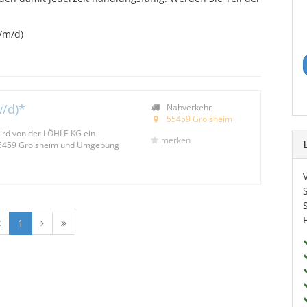
/m/d)
w/d)*
Nahverkehr
55459 Grolsheim
wird von der LÖHLE KG ein
merken
 55459 Grolsheim und Umgebung
1