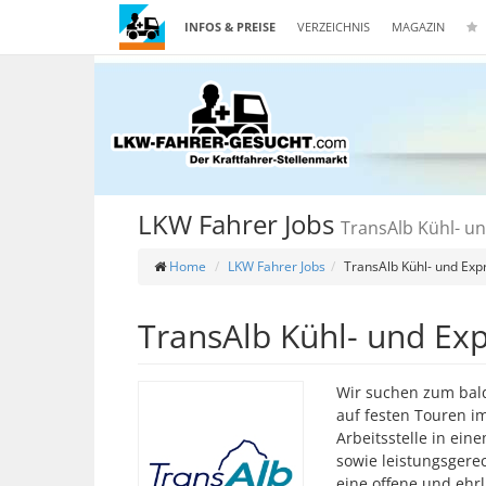
INFOS & PREISE
VERZEICHNIS
MAGAZIN
LKW Fahrer Jobs
TransAlb Kühl- 
Home
LKW Fahrer Jobs
TransAlb Kühl- und Ex
TransAlb Kühl- und E
Wir suchen zum bald
auf festen Touren im
Arbeitsstelle in ei
sowie leistungsgere
eine offene und ehr