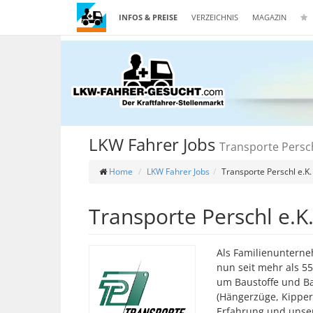
INFOS & PREISE
VERZEICHNIS
MAGAZIN
LKW Fahrer Jobs
Transporte Persch
Home
LKW Fahrer Jobs
Transporte Perschl e.K.
Transporte Perschl e.K
Als Familienuntern
nun seit mehr als 55
um Baustoffe und B
(Hängerzüge, Kippe
Erfahrung und unser