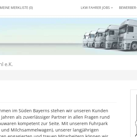
MEINE MERKLISTE
(0)
LKW FAHRER JOBS
BEWERBER
l e.K.
.
ehmen im Süden Bayerns stehen wir unseren Kunden
 Jahren als zuverlässiger Partner in allen Fragen rund
auwaren kompetent zur Seite. Mit unserem Fuhrpark
r und Milchsammelwagen), unserer langjährigen
en engagierten und treuen Mitarbeitern können wir