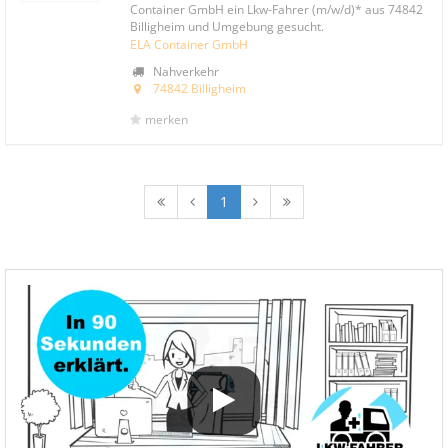
Container GmbH ein Lkw-Fahrer (m/w/d)* aus 74842
Billigheim und Umgebung gesucht.
ELA Container GmbH
Nahverkehr
74842 Billigheim
merken
1