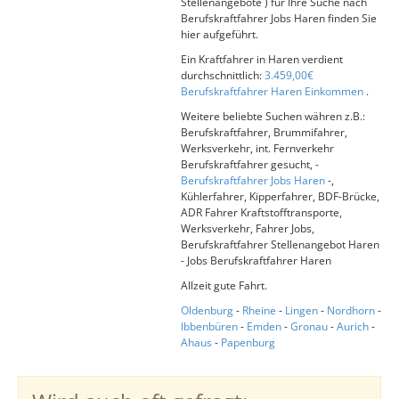
Stellenangebote ) für Ihre Suche nach
Berufskraftfahrer Jobs Haren finden Sie
hier aufgeführt.
Ein Kraftfahrer in Haren verdient
durchschnittlich:
3.459,00€
Berufskraftfahrer Haren Einkommen
.
Weitere beliebte Suchen währen z.B.:
Berufskraftfahrer, Brummifahrer,
Werksverkehr, int. Fernverkehr
Berufskraftfahrer gesucht, -
Berufskraftfahrer Jobs Haren
-,
Kühlerfahrer, Kipperfahrer, BDF-Brücke,
ADR Fahrer Kraftstofftransporte,
Werksverkehr, Fahrer Jobs,
Berufskraftfahrer Stellenangebot Haren
- Jobs Berufskraftfahrer Haren
Allzeit gute Fahrt.
Oldenburg
-
Rheine
-
Lingen
-
Nordhorn
-
Ibbenbüren
-
Emden
-
Gronau
-
Aurich
-
Ahaus
-
Papenburg