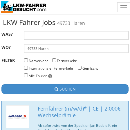
Tog
nav
LKW Fahrer Jobs
49733 Haren
WAS?
WO?
FILTER
Nahverkehr
Fernverkehr
Internationaler Fernverkehr
Gemischt
Alle Touren
SUCHEN
Fernfahrer (m/w/d)* | CE | 2.000€
Wechselprämie
Ab sofort wird von der Spedition Jan Bode e.K. ein