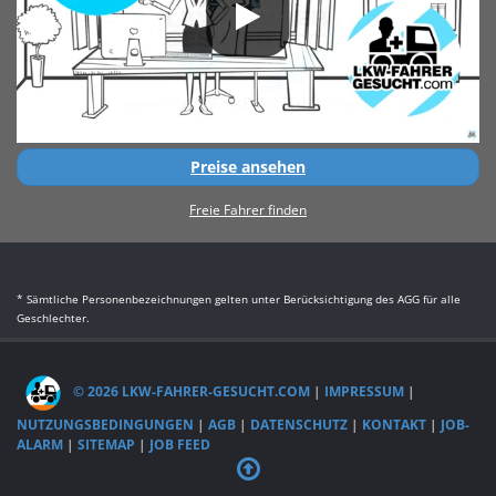
Preise ansehen
Freie Fahrer finden
* Sämtliche Personenbezeichnungen gelten unter Berücksichtigung des AGG für alle
Geschlechter.
© 2026 LKW-FAHRER-GESUCHT.COM
|
IMPRESSUM
|
NUTZUNGSBEDINGUNGEN
|
AGB
|
DATENSCHUTZ
|
KONTAKT
|
JOB-
ALARM
|
SITEMAP
|
JOB FEED