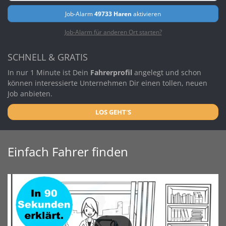
Job-Alarm
49733 Haren
aktivieren
Job-Alarm für anderen Ort starten?
SCHNELL & GRATIS
In nur 1 Minute ist Dein
Fahrerprofil
angelegt und schon
können interessierte Unternehmen Dir einen tollen, neuen
Job anbieten.
LOS GEHT'S
Einfach Fahrer finden