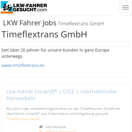
Tog
nav
LKW Fahrer Jobs
Timeflextrans GmbH
Timeflextrans GmbH
Seit über 20 Jahren für unsere Kunden in ganz Europa
unterwegs.
www.timeflextrans.de
Lkw-Fahrer (m/w/d)* | C/CE | internationaler
Fernverkehr
Ab sofort oder schnellstmöglich wird von der Timeflextrans GmbH ein
Lkw-Fahrer (m/w/d)* aus Schermbeck und Umgebung gesucht.
Timeflextrans GmbH
International
46514 Schermbeck