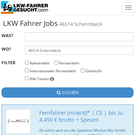
Tog
nav
LKW Fahrer Jobs
46514 Schermbeck
WAS?
WO?
FILTER
Nahverkehr
Fernverkehr
Internationaler Fernverkehr
Gemischt
Alle Touren
SUCHEN
Fernfahrer (m/w/d)* | CE | bis zu
4.450 € brutto + Spesen
Ab sofort wird von der Spedition Markus Nitz GmbH