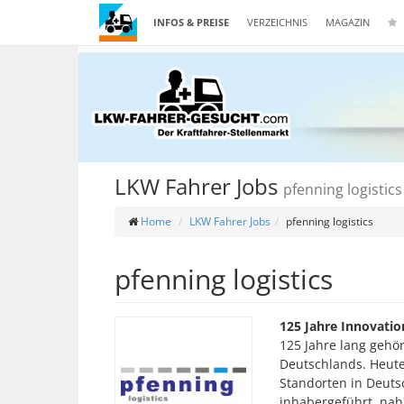
INFOS & PREISE
VERZEICHNIS
MAGAZIN
LKW Fahrer Jobs
pfenning logistics
Home
LKW Fahrer Jobs
pfenning logistics
pfenning logistics
125 Jahre Innovati
125 Jahre lang gehö
Deutschlands. Heute
Standorten in Deuts
inhabergeführt, na