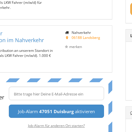
ls LKW Fahrer (m/w/d) für
erkehr.
r
Nahverkehr
06188 Landsberg
ion im Nahverkehr
merken
tribution an unserem Standort in
als LKW Fahrer (m/w/d). 1.000 €
er
Job-Alarm
47051 Duisburg
aktivieren
Job-Alarm für anderen Ort starten?