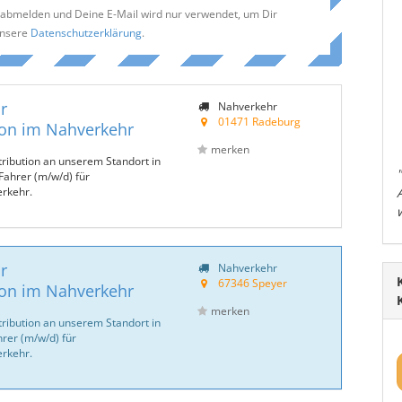
t abmelden und Deine E-Mail wird nur verwendet, um Dir
unsere
Datenschutzerklärung
.
r
Nahverkehr
01471 Radeburg
ion im Nahverkehr
merken
tribution an unserem Standort in
Fahrer (m/w/d) für
erkehr.
r
Nahverkehr
67346 Speyer
ion im Nahverkehr
merken
tribution an unserem Standort in
rer (m/w/d) für
erkehr.