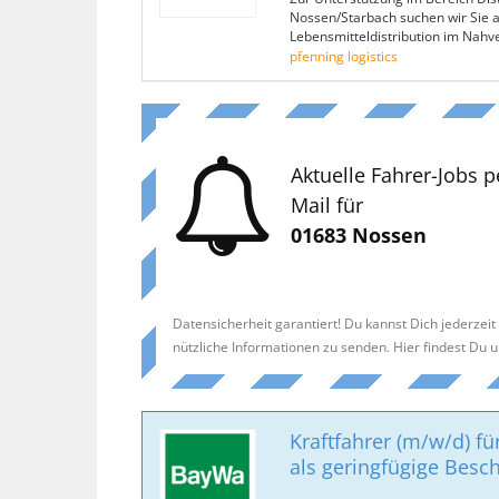
Nossen/Starbach suchen wir Sie a
Lebensmitteldistribution im Nahv
pfenning logistics
Aktuelle Fahrer-Jobs p
Mail für
01683 Nossen
Datensicherheit garantiert! Du kannst Dich jederzei
nützliche Informationen zu senden. Hier findest Du 
Kraftfahrer (m/w/d) fü
als geringfügige Besc