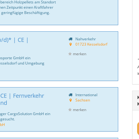
bereich Holzpellets am Standort
en Zeitpunkt einen Kraftfahrer
s geringfügige Beschäftigung.
/d)* | CE |
Nahverkehr
01723 Kesselsdorf
merken
ansporte GmbH ein
Kesselsdorf und Umgebung
 CE | Fernverkehr
International
Sachsen
and
merken
inger CargoSolution GmbH ein
 gesucht.
mbH