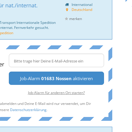
r nat./internat.
International
Deutschland
merken
Transport Internationale Spedition
internat. Fernverkehr gesucht.
pedition
er
Job-Alarm
01683 Nossen
aktivieren
Job-Alarm für anderen Ort starten?
t abmelden und Deine E-Mail wird nur verwendet, um Dir
unsere
Datenschutzerklärung
.