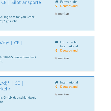
 CE | Silotransporte
Fernverkehr
Deutschland
merken
NG logistics for you GmbH
d)* gesucht.
/d)* | CE |
Fernverkehr
International
Deutschland
CARTRANS deutschlandweit
merken
ht.
/d)* | CE |
International
Deutschland
rkehr
merken
ans GmbH deutschlandweit
ht.