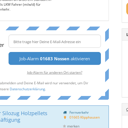
ls LKW Fahrer (m/w/d) für
erkehr.
er
Job-Alarm
01683 Nossen
aktivieren
Job-Alarm für anderen Ort starten?
t abmelden und Deine E-Mail wird nur verwendet, um Dir
unsere
Datenschutzerklärung
.
r Silozug Holzpellets
Fernverkehr
01665 Klipphausen
häftigung
merken