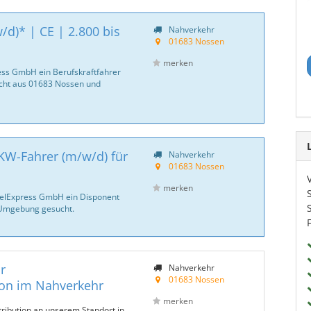
/d)* | CE | 2.800 bis
Nahverkehr
01683 Nossen
merken
ess GmbH ein Berufskraftfahrer
icht aus 01683 Nossen und
KW-Fahrer (m/w/d) für
Nahverkehr
01683 Nossen
merken
velExpress GmbH ein Disponent
Umgebung gesucht.
r
Nahverkehr
01683 Nossen
ion im Nahverkehr
merken
tribution an unserem Standort in