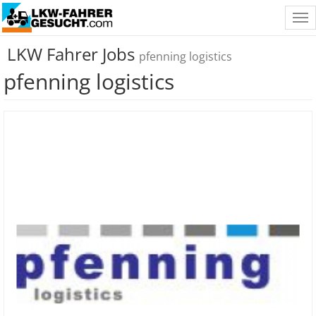
Tog
nav
LKW Fahrer Jobs
pfenning logistics
pfenning logistics