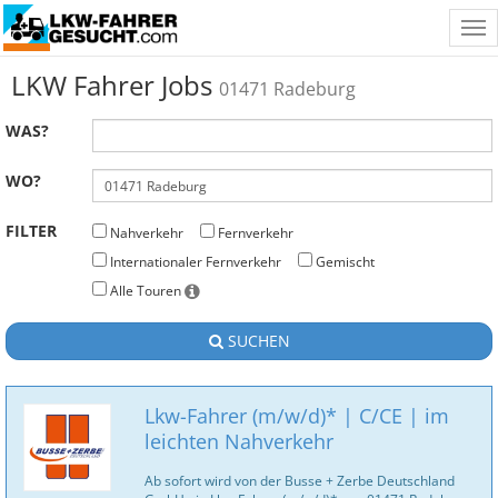
Tog
nav
LKW Fahrer Jobs
01471 Radeburg
WAS?
WO?
FILTER
Nahverkehr
Fernverkehr
Internationaler Fernverkehr
Gemischt
Alle Touren
SUCHEN
Lkw-Fahrer (m/w/d)* | C/CE | im
leichten Nahverkehr
Ab sofort wird von der Busse + Zerbe Deutschland