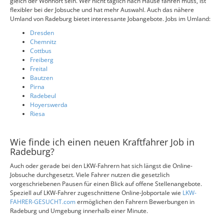
gleich der Wohnort sein. Wer nicht täglich nach Hause fahren muss, ist
flexibler bei der Jobsuche und hat mehr Auswahl. Auch das nähere
Umland von Radeburg bietet interessante Jobangebote. Jobs im Umland:
Dresden
Chemnitz
Cottbus
Freiberg
Freital
Bautzen
Pirna
Radebeul
Hoyerswerda
Riesa
Wie finde ich einen neuen Kraftfahrer Job in
Radeburg?
Auch oder gerade bei den LKW-Fahrern hat sich längst die Online-
Jobsuche durchgesetzt. Viele Fahrer nutzen die gesetzlich
vorgeschriebenen Pausen für einen Blick auf offene Stellenangebote.
Speziell auf LKW-Fahrer zugeschnittene Online-Jobportale wie
LKW-
FAHRER-GESUCHT.com
ermöglichen den Fahrern Bewerbungen in
Radeburg und Umgebung innerhalb einer Minute.