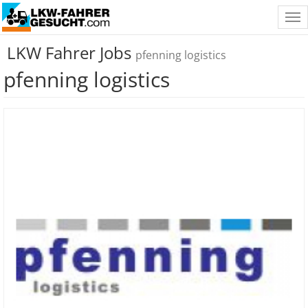
Tog
nav
LKW Fahrer Jobs
pfenning logistics
pfenning logistics