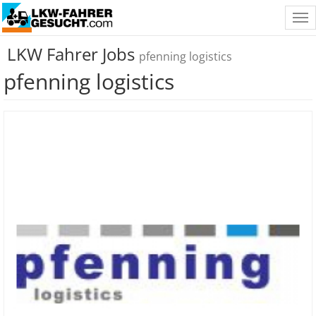
Tog
nav
LKW Fahrer Jobs
pfenning logistics
pfenning logistics