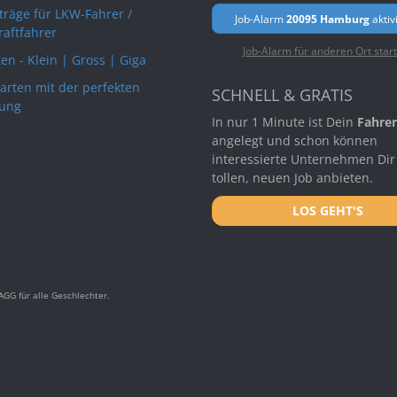
rträge für LKW-Fahrer /
Job-Alarm
20095 Hamburg
aktiv
raftfahrer
Job-Alarm für anderen Ort star
en - Klein | Gross | Giga
arten mit der perfekten
SCHNELL & GRATIS
ung
In nur 1 Minute ist Dein
Fahrer
angelegt und schon können
interessierte Unternehmen Dir
tollen, neuen Job anbieten.
LOS GEHT'S
GG für alle Geschlechter.