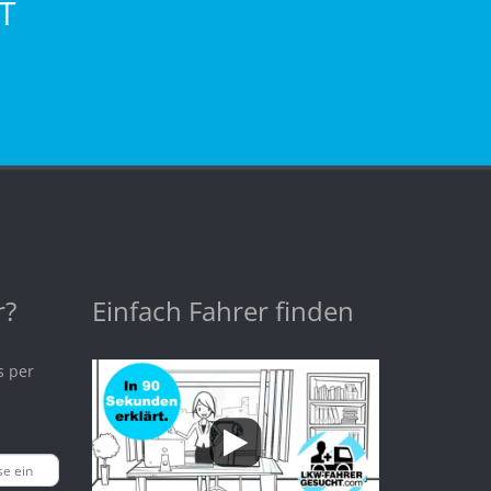
T
r?
Einfach Fahrer finden
s per