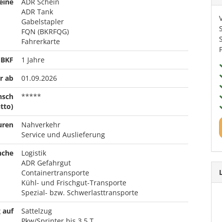
eine
ADR Schein
ADR Tank
Gabelstapler
FQN (BKRFQG)
Fahrerkarte
 BKF
1 Jahre
r ab
01.09.2026
nsch
*****
tto)
uren
Nahverkehr
Service und Auslieferung
nche
Logistik
ADR Gefahrgut
Containertransporte
Kühl- und Frischgut-Transporte
Spezial- bzw. Schwerlasttransporte
 auf
Sattelzug
Pkw/Sprinter bis 3,5 T