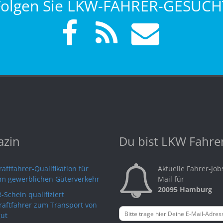
Folgen Sie LKW-FAHRER-GESUCH
zin
Du bist LKW Fahre
aftfahrer-Qualifikation für
Aktuelle Fahrer-Job
im gewerblichen Güterverkehr
Mail für
20095 Hamburg
-Schein qualifiziert
raftfahrer zum Transport von
ut