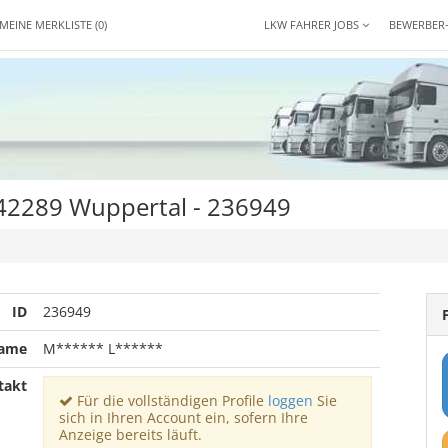
MEINE MERKLISTE
(0)
LKW FAHRER JOBS
BEWERBER
 42289 Wuppertal - 236949
ID
236949
name
M****** L******
takt
Für die vollständigen Profile
loggen
Sie
sich in Ihren Account ein, sofern Ihre
Anzeige bereits läuft.