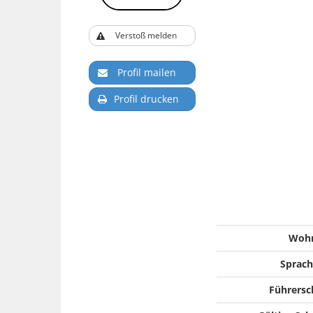
Verstoß melden
Profil mailen
Profil drucken
Woh
Sprach
Führersc