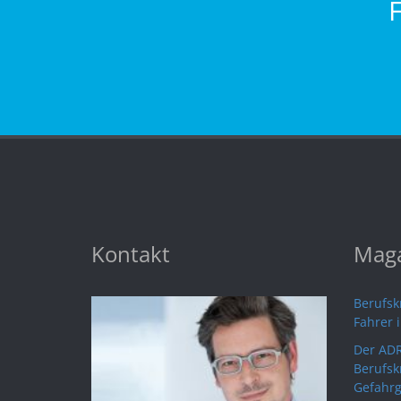
Kontakt
Maga
Berufskr
Fahrer 
Der ADR
Berufsk
Gefahrg