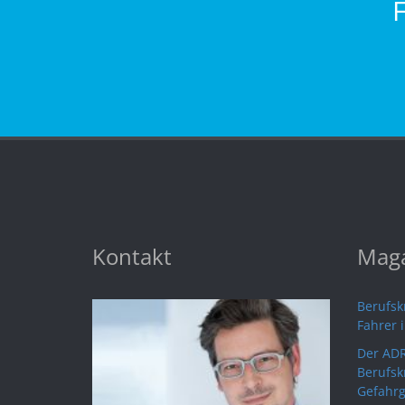
Kontakt
Maga
Berufskr
Fahrer 
Der ADR
Berufsk
Gefahrg