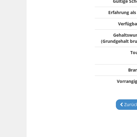
Gültige Sch
Erfahrung als
Verfügba
Gehaltswu
(Grundgehalt bru
To
Bra
Vorrangig
Zurück