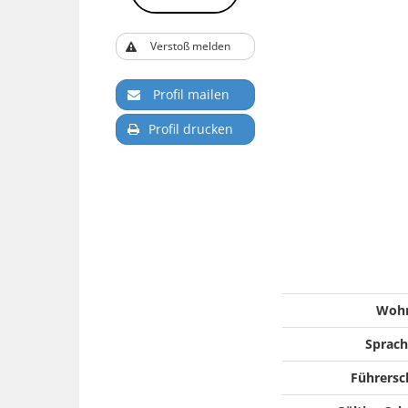
Verstoß melden
Profil mailen
Profil drucken
Woh
Sprach
Führersc