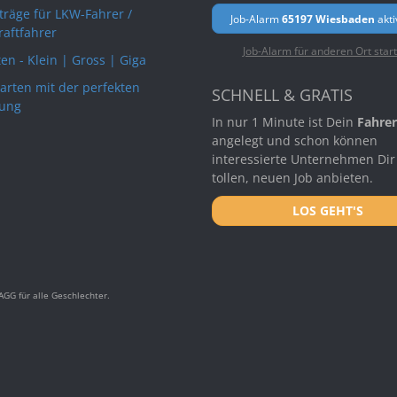
rträge für LKW-Fahrer /
Job-Alarm
65197 Wiesbaden
akti
raftfahrer
Job-Alarm für anderen Ort star
en - Klein | Gross | Giga
arten mit der perfekten
SCHNELL & GRATIS
ung
In nur 1 Minute ist Dein
Fahrer
angelegt und schon können
interessierte Unternehmen Dir
tollen, neuen Job anbieten.
LOS GEHT'S
GG für alle Geschlechter.