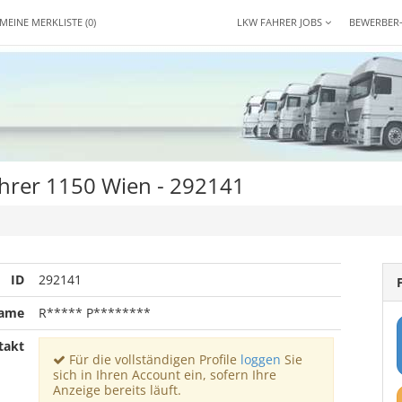
MEINE MERKLISTE
(0)
LKW FAHRER JOBS
BEWERBER
hrer 1150 Wien - 292141
ID
292141
name
R***** P********
takt
Für die vollständigen Profile
loggen
Sie
sich in Ihren Account ein, sofern Ihre
Anzeige bereits läuft.