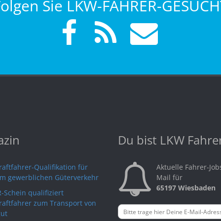
Folgen Sie LKW-FAHRER-GESUCH
zin
Du bist LKW Fahre
aftfahrer-Qualifikation für
Aktuelle Fahrer-Job
im gewerblichen Güterverkehr
Mail für
65197 Wiesbaden
-Schein qualifiziert
raftfahrer zum Transport von
ut