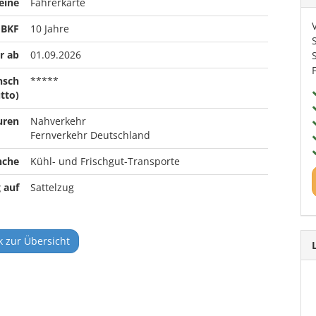
eine
Fahrerkarte
 BKF
10 Jahre
r ab
01.09.2026
nsch
*****
tto)
uren
Nahverkehr
Fernverkehr Deutschland
nche
Kühl- und Frischgut-Transporte
 auf
Sattelzug
 zur Übersicht