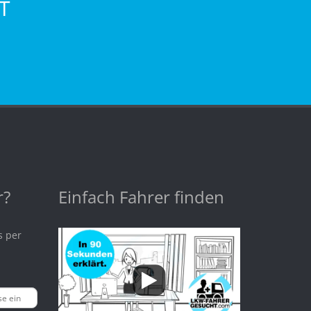
T
r?
Einfach Fahrer finden
s per