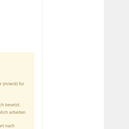
r (m/w/d) für
ch besetzt.
klich arbeiten
ort nach