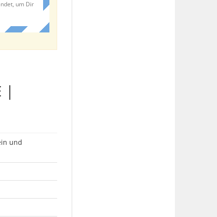
endet, um Dir
 |
ein und