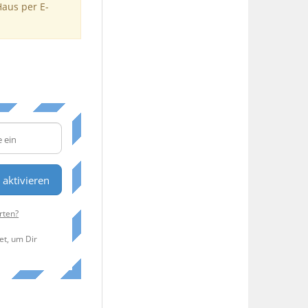
Haus per E-
n
aktivieren
rten?
et, um Dir