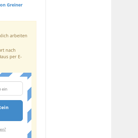
ion Greiner
klich arbeiten
ort nach
Haus per E-
tein
ten?