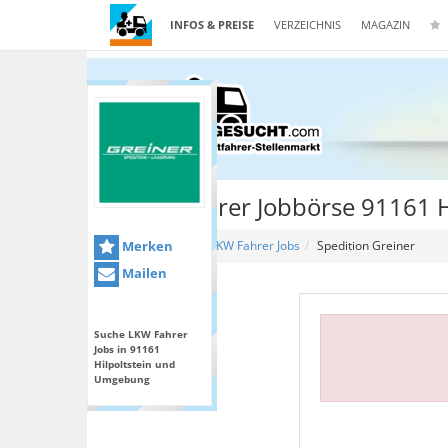
INFOS & PREISE
VERZEICHNIS
MAGAZIN
Kraftfahrer Jobbörse 91161 H
Merken
Home
LKW Fahrer Jobs
Spedition Greiner
Mailen
Suche LKW Fahrer
Jobs in 91161
Hilpoltstein und
Umgebung