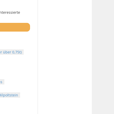
nteressierte
r über 0,75t)
bs
ilpoltstein