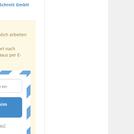
 Schrott GmbH
klich arbeiten
ort nach
Haus per E-
eim
ten?