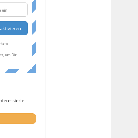
aktivieren
rten?
et, um Dir
nteressierte