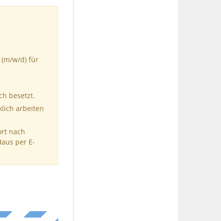
(m/w/d) für
ch besetzt.
klich arbeiten
ort nach
Haus per E-