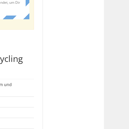
endet, um Dir
ycling
im und