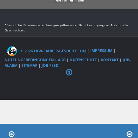
Freie Fahrer finden
* Sämtliche Personenbezeichnungen gelten unter Berücksichtigung des AGG für alle
Geschlechter.
© 2026 LKW-FAHRER-GESUCHT.COM
|
IMPRESSUM
|
NUTZUNGSBEDINGUNGEN
|
AGB
|
DATENSCHUTZ
|
KONTAKT
|
JOB-
ALARM
|
SITEMAP
|
JOB FEED