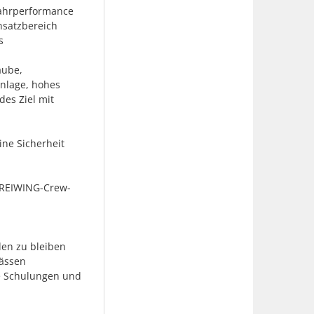
Fahrperformance
nsatzbereich
s
aube,
nlage, hohes
des Ziel mit
ne Sicherheit
GREIWING-Crew-
en zu bleiben
lässen
e Schulungen und