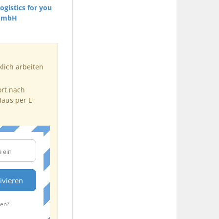
gistics for you
GmbH
klich arbeiten
ort nach
Haus per E-
ivieren
ten?