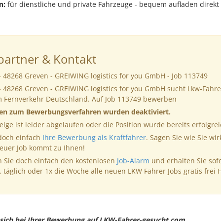
n:
für dienstliche und private Fahrzeuge - bequem aufladen direkt
artner & Kontakt
- 48268 Greven - GREIWING logistics for you GmbH - Job 113749
- 48268 Greven - GREIWING logistics for you GmbH sucht Lkw-Fahre
im Fernverkehr Deutschland. Auf Job 113749 bewerben
nen zum Bewerbungsverfahren wurden deaktiviert.
eige ist leider abgelaufen oder die Position wurde bereits erfolgrei
 doch einfach
Ihre Bewerbung als Kraftfahrer
. Sagen Sie wie Sie wir
neuer Job kommt zu Ihnen!
 Sie doch einfach den kostenlosen
Job-Alarm
und erhalten Sie sof
, täglich oder 1x die Woche alle neuen LKW Fahrer Jobs gratis frei 
e sich bei Ihrer Bewerbung auf LKW-Fahrer-gesucht.com