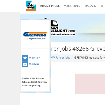
INFOS & PREISE
VERZEICHNIS
MAGAZIN
Lkw Fahrer Jobs 48268 Grev
Merken
Home
LKW Fahrer Jobs
GREIWING logistics fo
Mailen
Suche LKW Fahrer
Jobs in 48268 Greven
und Umgebung