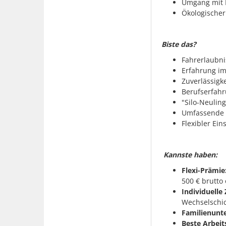
Umgang mit 
Ökologischer
Biste das?
Fahrerlaubni
Erfahrung i
Zuverlässigke
Berufserfahr
"Silo-Neulin
Umfassende 
Flexibler Ein
Kannste haben:
Flexi-Prämie
500 € brutto 
Individuelle
Wechselschic
Familienunt
Beste Arbei