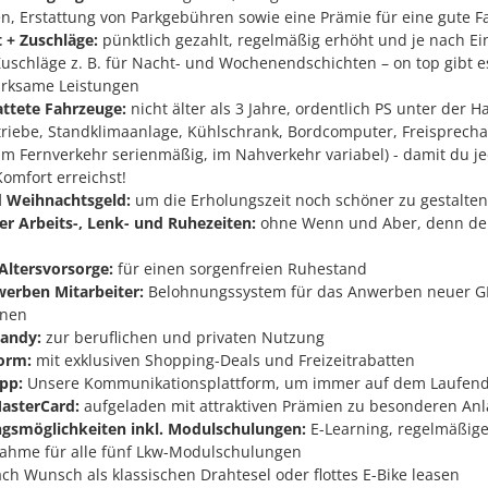
en, Erstattung von Parkgebühren sowie eine Prämie für eine gute 
t + Zuschläge:
pünktlich gezahlt, regelmäßig erhöht und je nach Ei
uschläge z. B. für Nacht- und Wochenendschichten – on top gibt e
rksame Leistungen
ttete Fahrzeuge:
nicht älter als 3 Jahre, ordentlich PS unter der H
riebe, Standklimaanlage, Kühlschrank, Bordcomputer, Freisprecha
im Fernverkehr serienmäßig, im Nahverkehr variabel) - damit du je
mfort erreichst!
d Weihnachtsgeld:
um die Erholungszeit noch schöner zu gestalten
er Arbeits-, Lenk- und Ruhezeiten:
ohne Wenn und Aber, denn dei
 Altersvorsorge:
für einen sorgenfreien Ruhestand
werben Mitarbeiter:
Belohnungssystem für das Anwerben neuer 
nnen
andy:
zur beruflichen und privaten Nutzung
orm:
mit exklusiven Shopping-Deals und Freizeitrabatten
pp:
Unsere Kommunikationsplattform, um immer auf dem Laufend
asterCard:
aufgeladen mit attraktiven Prämien zu besonderen An
ngsmöglichkeiten inkl. Modulschulungen:
E-Learning, regelmäßig
ahme für alle fünf Lkw-Modulschulungen
ch Wunsch als klassischen Drahtesel oder flottes E-Bike leasen