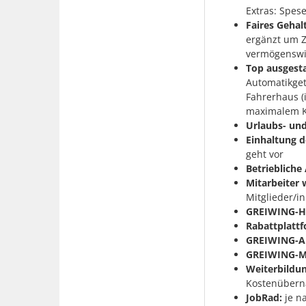
Extras: Spes
Faires Gehal
ergänzt um Z
vermögenswi
Top ausgesta
Automatikget
Fahrerhaus (
maximalem Ko
Urlaubs- un
Einhaltung d
geht vor
Betriebliche
Mitarbeiter 
Mitglieder/i
GREIWING-H
Rabattplattf
GREIWING-A
GREIWING-M
Weiterbildu
Kostenübern
JobRad:
je na