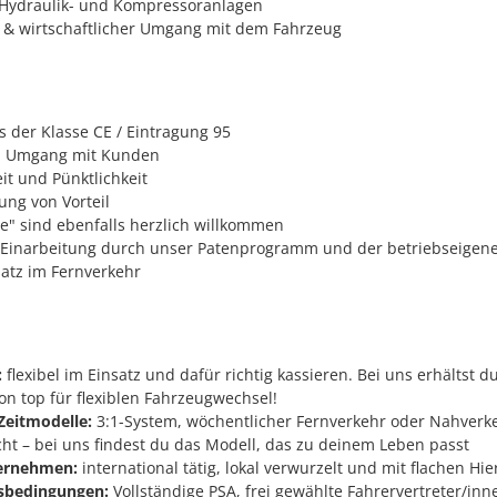
Hydraulik- und Kompressoranlagen
 & wirtschaftlicher Umgang mit dem Fahrzeug
s der Klasse CE / Eintragung 95
m Umgang mit Kunden
it und Pünktlichkeit
ung von Vorteil
ge" sind ebenfalls herzlich willkommen
Einarbeitung durch unser Patenprogramm und der betriebseige
satz im Fernverkehr
:
flexibel im Einsatz und dafür richtig kassieren. Bei uns erhältst 
on top für flexiblen Fahrzeugwechsel!
 Zeitmodelle:
3:1-System, wöchentlicher Fernverkehr oder Nahverke
ht – bei uns findest du das Modell, das zu deinem Leben passt
ernehmen:
international tätig, lokal verwurzelt und mit flachen Hi
tsbedingungen:
Vollständige PSA, frei gewählte Fahrervertreter/inn