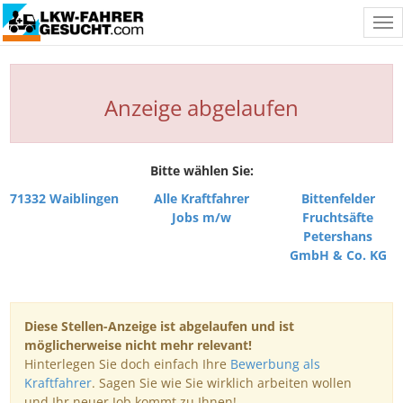
Tog
nav
Anzeige abgelaufen
Bitte wählen Sie:
71332 Waiblingen
Alle Kraftfahrer
Bittenfelder
Jobs m/w
Fruchtsäfte
Petershans
GmbH & Co. KG
Diese Stellen-Anzeige ist abgelaufen und ist
möglicherweise nicht mehr relevant!
Hinterlegen Sie doch einfach Ihre
Bewerbung als
Kraftfahrer
. Sagen Sie wie Sie wirklich arbeiten wollen
und Ihr neuer Job kommt zu Ihnen!