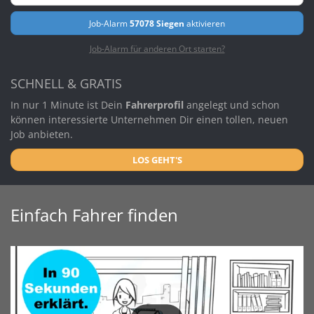
Job-Alarm
57078 Siegen
aktivieren
Job-Alarm für anderen Ort starten?
SCHNELL & GRATIS
In nur 1 Minute ist Dein
Fahrerprofil
angelegt und schon
können interessierte Unternehmen Dir einen tollen, neuen
Job anbieten.
LOS GEHT'S
Einfach Fahrer finden