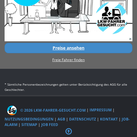
Preise ansehen
Freie Fahrer finden
* Sämtliche Personenbezeichnungen gelten unter Berücksichtigung des AGG für alle
Geschlechter.
© 2026 LKW-FAHRER-GESUCHT.COM
|
IMPRESSUM
|
NUTZUNGSBEDINGUNGEN
|
AGB
|
DATENSCHUTZ
|
KONTAKT
|
JOB-
ALARM
|
SITEMAP
|
JOB FEED