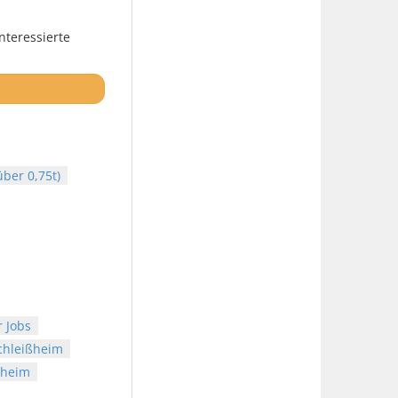
nteressierte
ber 0,75t)
 Jobs
chleißheim
ßheim