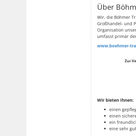
Über Böhm
Wir, die Böhmer T
Großhandel- und Pa
Organisation unser
umfasst primär de
www.boehmer-tra
Zur V
Wir bieten Ihnen:
einen gepfl
einen sicher
ein freundli
eine sehr gu