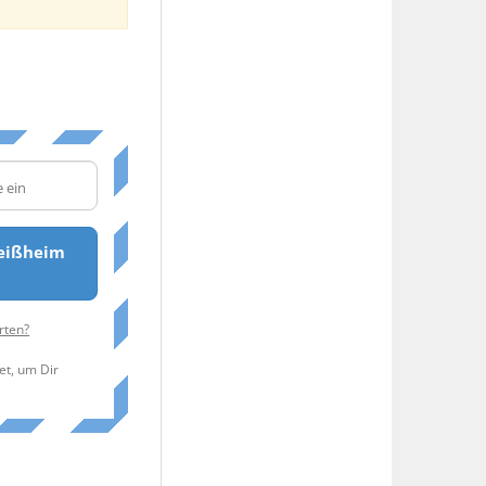
leißheim
rten?
et, um Dir