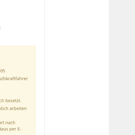
t
305
ufskraftfahrer
ch besetzt.
klich arbeiten
ort nach
Haus per E-