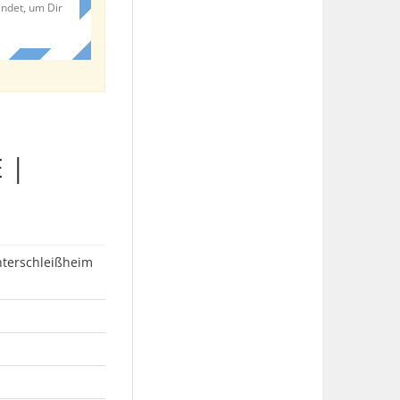
endet, um Dir
 |
nterschleißheim