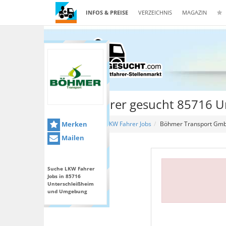
INFOS & PREISE
VERZEICHNIS
MAGAZIN
Kraftfahrer gesucht 85716 U
Merken
Home
LKW Fahrer Jobs
Böhmer Transport Gm
Mailen
Suche LKW Fahrer
Jobs in 85716
Unterschleißheim
und Umgebung