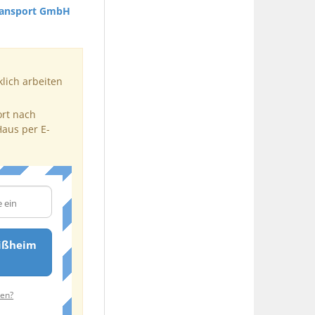
ransport GmbH
klich arbeiten
ort nach
Haus per E-
eißheim
ten?