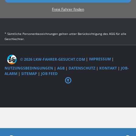
Freie Fahrer finden
* Sämtliche Personenbezeichnungen gelten unter Berücksichtigung des AGG für alle
Geschlechter.
© 2026 LKW-FAHRER-GESUCHT.COM
|
IMPRESSUM
|
NUTZUNGSBEDINGUNGEN
|
AGB
|
DATENSCHUTZ
|
KONTAKT
|
JOB-
ALARM
|
SITEMAP
|
JOB FEED