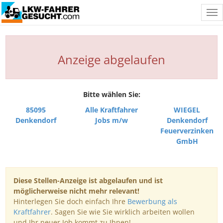
Tog
nav
Anzeige abgelaufen
Bitte wählen Sie:
85095
Alle Kraftfahrer
WIEGEL
Denkendorf
Jobs m/w
Denkendorf
Feuerverzinken
GmbH
Diese Stellen-Anzeige ist abgelaufen und ist
möglicherweise nicht mehr relevant!
Hinterlegen Sie doch einfach Ihre
Bewerbung als
Kraftfahrer
. Sagen Sie wie Sie wirklich arbeiten wollen
und Ihr neuer Job kommt zu Ihnen!