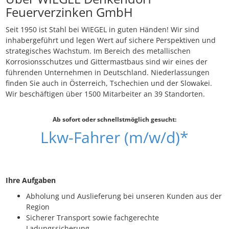
Feuerverzinken GmbH
Seit 1950 ist Stahl bei WIEGEL in guten Händen! Wir sind
inhaber­­geführt und legen Wert auf sichere Per­­spek­­­tiven und
stra­­te­­gisches Wachs­tum. Im Bereich des metallischen
Korrosions­­­schutzes und Gitter­­­mast­­­baus sind wir eines der
führenden Unter­­­nehmen in Deutsch­­­land. Nieder­­­lassungen
finden Sie auch in Öster­­­reich, Tschechien und der Slowakei.
Wir be­schäf­tigen über 1500 Mit­­­arbeiter an 39 Stand­orten.
Ab sofort oder schnellstmöglich gesucht:
Lkw-Fahrer (m/w/d)*
Ihre Aufgaben
Abholung und Auslieferung bei unseren Kunden aus der
Region
Sicherer Transport sowie fachgerechte
Ladungssicherung