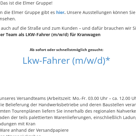
Das ist die Elmer Gruppe!
 in die Elmer Gruppe gibt es
hier
.
Unsere Ausstellungen können Sie
nsehen.
auch auf die Straße und zum Kunden – und dafür brauchen wir S
ser Team als LKW-Fahrer (m/w/d) für Kranwagen
Ab sofort oder schnellstmöglich gesucht:
Lkw-Fahrer (m/w/d)*
nseres Versandteams (Arbeitszeit: Mo.-Fr. 03.00 Uhr – ca. 12.00 U
 die Belieferung der Handwerksbetriebe und deren Baustellen veran
mten Tourenplänen liefern Sie innerhalb des regionalen Nahverke
aden der teils palettierten Warenlieferungen, einschließlich Ladu
adungen mit Kran
 Ware anhand der Versandpapiere