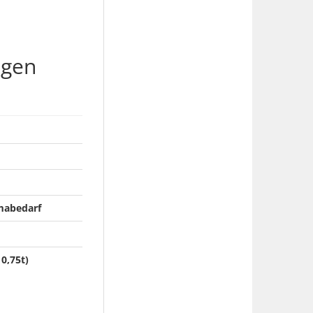
agen
imabedarf
0,75t)