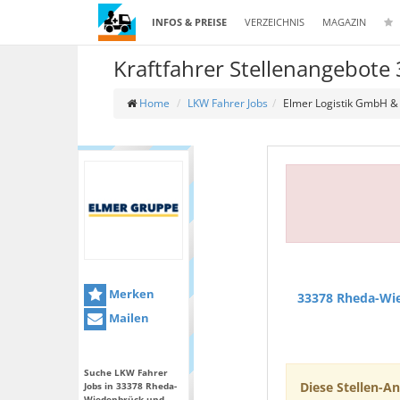
INFOS & PREISE
VERZEICHNIS
MAGAZIN
Kraftfahrer Stellenangebot
Home
LKW Fahrer Jobs
Elmer Logistik GmbH &
Merken
33378 Rheda-Wi
Mailen
Suche LKW Fahrer
Diese Stellen-An
Jobs in 33378 Rheda-
Wiedenbrück und