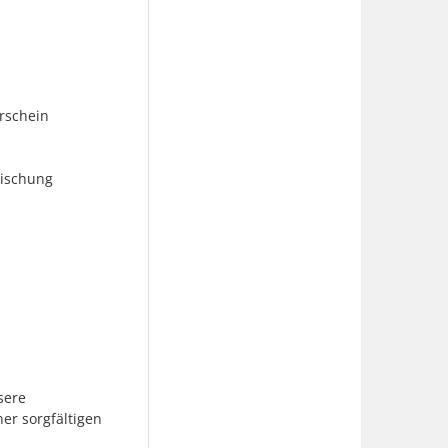
rschein
rischung
sere
er sorgfältigen