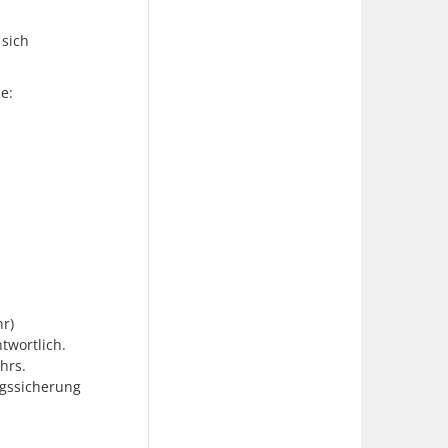
 sich
ie:
hr)
twortlich.
hrs.
ngssicherung