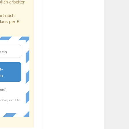
klich arbeiten
ort nach
Haus per E-
a-
en
ten?
endet, um Dir