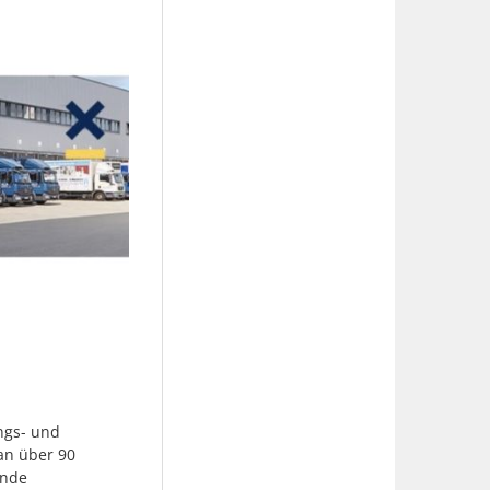
ngs- und
an über 90
ende