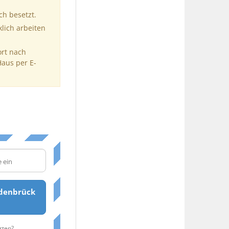
ch besetzt.
klich arbeiten
ort nach
Haus per E-
denbrück
rten?