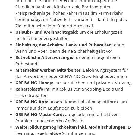
ordentlich PS unter der Haube, Automatikgetriebe,
Standklimaanlage, Kühlschrank, Bordcomputer,
Freisprechanlage, hohes Fahrerhaus (im Fernverkehr
serienmäßig, im Nahverkehr variabel) – damit du jedes
Ziel mit maximalem Komfort erreichst!
Urlaubs- und Weihnachtsgeld:
um die Erholungszeit
noch schöner zu gestalten
Einhaltung der Arbeits-, Lenk- und Ruhezeiten:
ohne
Wenn und Aber, denn deine Sicherheit geht vor
Betriebliche Altersvorsorge:
für einen sorgenfreien
Ruhestand
Mitarbeiter werben Mitarbeiter:
Belohnungssystem für
das Anwerben neuer GREIWING-Crew-Mitglieder/innen
GREIWING-Handy:
zur beruflichen und privaten Nutzung
Rabattplattform:
mit exklusiven Shopping-Deals und
Freizeitrabatten
GREIWING-App:
unsere Kommunikationsplattform, um
immer auf dem Laufenden zu bleiben
GREIWING-MasterCard:
aufgeladen mit attraktiven
Prämien zu besonderen Anlässen
Weiterbildungsmöglichkeiten inkl. Modulschulungen:
E-
Learning, regelmäßige Schulungen und