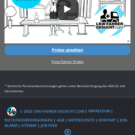
Preise ansehen
Freie Fahrer finden
* Sämtliche Personenbezeichnungen gelten unter Berücksichtigung des AGG für alle
Geschlechter.
© 2026 LKW-FAHRER-GESUCHT.COM
|
IMPRESSUM
|
NUTZUNGSBEDINGUNGEN
|
AGB
|
DATENSCHUTZ
|
KONTAKT
|
JOB-
ALARM
|
SITEMAP
|
JOB FEED