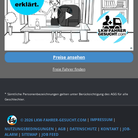
Preise ansehen
Freie Fahrer finden
* Sämtliche Personenbezeichnungen gelten unter Berücksichtigung des AGG für alle
Geschlechter.
© 2026 LKW-FAHRER-GESUCHT.COM
|
IMPRESSUM
|
NUTZUNGSBEDINGUNGEN
|
AGB
|
DATENSCHUTZ
|
KONTAKT
|
JOB-
ALARM
|
SITEMAP
|
JOB FEED