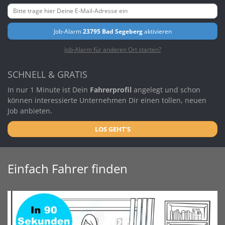
Job-Alarm
23795 Bad Segeberg
aktivieren
Job-Alarm für anderen Ort starten?
SCHNELL & GRATIS
In nur 1 Minute ist Dein
Fahrerprofil
angelegt und schon
können interessierte Unternehmen Dir einen tollen, neuen
Job anbieten.
LOS GEHT'S
Einfach Fahrer finden