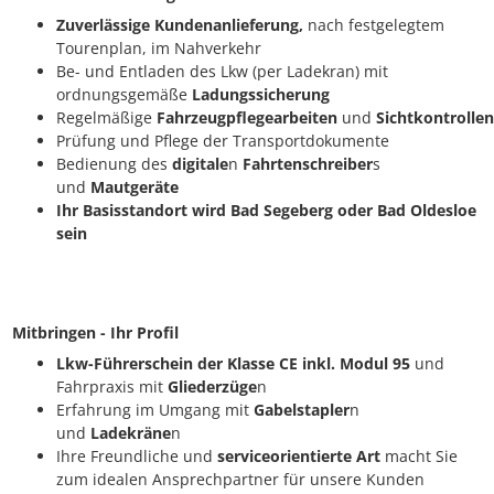
Zuverlässige Kundenanlieferung,
nach festgelegtem
Tourenplan, im Nahverkehr
Be- und Entladen des Lkw (per Ladekran) mit
ordnungsgemäße
Ladungssicherung
Regelmäßige
Fahrzeugpflegearbeiten
und
Sichtkontrollen
Prüfung und Pflege der Transportdokumente
Bedienung des
digitale
n
Fahrtenschreiber
s
und
Mautgeräte
Ihr Basisstandort wird Bad Segeberg oder Bad Oldesloe
sein
Mitbringen - Ihr Profil
Lkw-Führerschein der Klasse CE inkl. Modul 95
und
Fahrpraxis mit
Gliederzüge
n
Erfahrung im Umgang mit
Gabelstapler
n
und
Ladekräne
n
Ihre Freundliche und
serviceorientierte Art
macht Sie
zum idealen Ansprechpartner für unsere Kunden