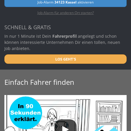
Job-Alarm
34123 Kassel
aktivieren
Job-Alarm für anderen Ort starten?
SCHNELL & GRATIS
In nur 1 Minute ist Dein
Fahrerprofil
angelegt und schon
können interessierte Unternehmen Dir einen tollen, neuen
Job anbieten.
LOS GEHT'S
Einfach Fahrer finden