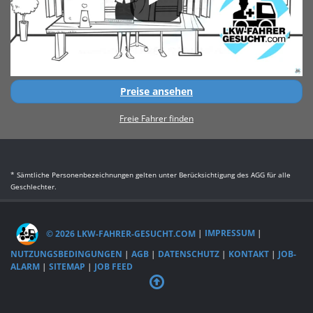
Preise ansehen
Freie Fahrer finden
* Sämtliche Personenbezeichnungen gelten unter Berücksichtigung des AGG für alle
Geschlechter.
© 2026 LKW-FAHRER-GESUCHT.COM
|
IMPRESSUM
|
NUTZUNGSBEDINGUNGEN
|
AGB
|
DATENSCHUTZ
|
KONTAKT
|
JOB-
ALARM
|
SITEMAP
|
JOB FEED