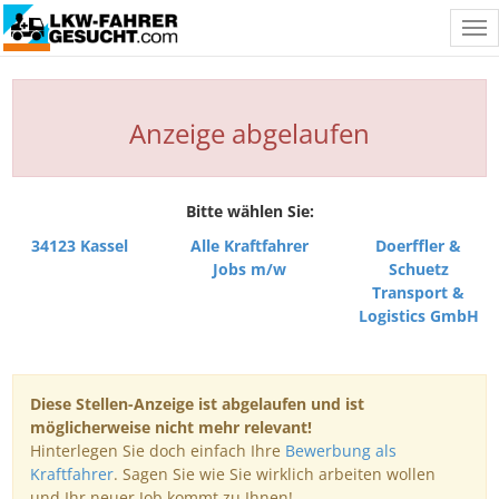
Tog
nav
Anzeige abgelaufen
Bitte wählen Sie:
34123 Kassel
Alle Kraftfahrer
Doerffler &
Jobs m/w
Schuetz
Transport &
Logistics GmbH
Diese Stellen-Anzeige ist abgelaufen und ist
möglicherweise nicht mehr relevant!
Hinterlegen Sie doch einfach Ihre
Bewerbung als
Kraftfahrer
. Sagen Sie wie Sie wirklich arbeiten wollen
und Ihr neuer Job kommt zu Ihnen!