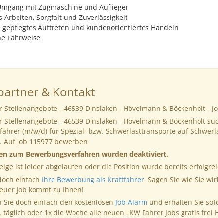
 Umgang mit Zugmaschine und Auflieger
 Arbeiten, Sorgfalt und Zuverlässigkeit
, gepflegtes Auftreten und kundenorientiertes Handeln
che Fahrweise
artner & Kontakt
r Stellenangebote - 46539 Dinslaken - Hövelmann & Böckenholt - J
r Stellenangebote - 46539 Dinslaken - Hövelmann & Böckenholt su
ahrer (m/w/d) für Spezial- bzw. Schwerlasttransporte auf Schwerl
. Auf Job 115977 bewerben
nen zum Bewerbungsverfahren wurden deaktiviert.
eige ist leider abgelaufen oder die Position wurde bereits erfolgrei
 doch einfach
Ihre Bewerbung als Kraftfahrer
. Sagen Sie wie Sie wir
neuer Job kommt zu Ihnen!
 Sie doch einfach den kostenlosen
Job-Alarm
und erhalten Sie sof
, täglich oder 1x die Woche alle neuen LKW Fahrer Jobs gratis frei 