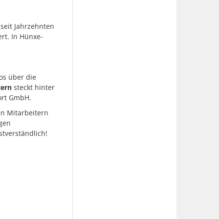
 seit Jahrzehnten
ert. In Hünxe-
os über die
tern
steckt hinter
port GmbH.
n Mitarbeitern
ngen
stverständlich!