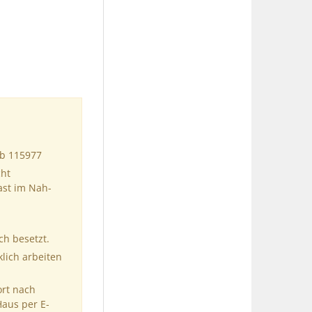
ob 115977
cht
ast im Nah-
ch besetzt.
klich arbeiten
ort nach
Haus per E-