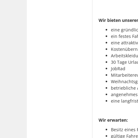
Wir bieten unseren
eine gründli
ein festes F
eine attrakt
Kostenübern
Arbeitskleid
30 Tage Urla
JobRad
Mitarbeitere
Weihnachtsg
betriebliche 
angenehmes A
eine langfris
Wir erwarten:
Besitz eines
gültige Fahre