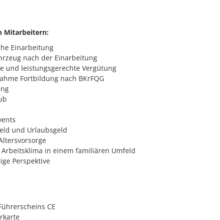
 Mitarbeitern:
che Einarbeitung
ahrzeug nach der Einarbeitung
ive und leistungsgerechte Vergütung
ahme Fortbildung nach BKrFQG
ung
ub
vents
eld und Urlaubsgeld
Altersvorsorge
rbeitsklima in einem familiären Umfeld
tige Perspektive
 Führerscheins CE
rkarte