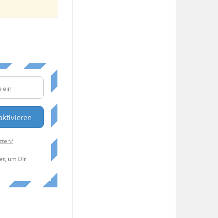
ktivieren
rten?
et, um Dir