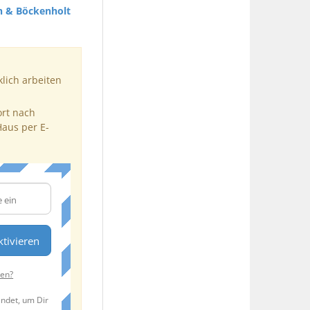
 & Böckenholt
klich arbeiten
ort nach
Haus per E-
tivieren
ten?
endet, um Dir