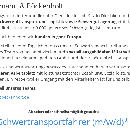
mann & Böckenholt
ngsorientierter und flexibler Dienstleister mit Sitz in Dinslaken und
chwerguttransport und -logistik sowie Schwergutlagerung
etabli
findet sich unser 9.000 qm großes Schwergutlogistikzentrum.
ark bedienen wir
Kunden in ganz Europa
.
 stellen jeden Tag sicher, dass unsere Schwertransporte reibungsl
eses Team von hochmotivierten und
speziell ausgebildeten Mitarbei
rdinand Hövelmann Spedition GmbH und der R. Böckenholt Trans
rtes und verantwortungsbewusstes Unternehmen bieten wir unsere
eren Arbeitsplatz
mit leistungsgerechter Bezahlung, Sozialleistu
n. Ein respektvoller Umgang mit den Mitarbeitern ist für uns selb
eil unseres Teams!
oeckenholt.de
Ab sofort oder schnellstmöglich gesucht:
Schwertransportfahrer (m/w/d)*