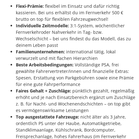
Flexi-Prämie:
flexibel im Einsatz und dafür richtig
kassieren. Bei uns erhältst du im Fernverkehr 500 €
brutto on top für flexiblen Fahrzeugwechsel!
Individuelle Zeitmodelle:
3:1-System, wöchentlicher
Fernverkehroder Nahverkehr in Tag- bzw.
Wechselschicht – bei uns findest du das Modell, das zu
deinem Leben passt
Familienunternehmen:
international tätig, lokal
verwurzelt und mit flachen Hierarchien
Beste Arbeitsbedingungen:
Vollständige PSA, frei
gewählte Fahrervertreter/innen und finanzielle Extras:
Spesen, Erstattung von Parkgebühren sowie eine Prämie
für eine gute Fahrperformance
Faires Gehalt + Zuschläge:
pünktlich gezahlt, regelmäßig
erhöht und je nach Einsatzbereich ergänzt um Zuschläge
z. B. für Nacht- und Wochenendschichten – on top gibt
es vermögenswirksame Leistungen
Top ausgestattete Fahrzeuge:
nicht älter als 3 Jahre,
ordentlich PS unter der Haube, Automatikgetriebe,
Standklimaanlage, Kühlschrank, Bordcomputer,
Freisprechanlage, hohes Fahrerhaus (im Fernverkehr