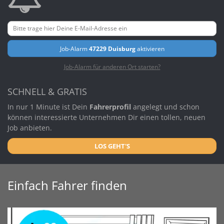
Job-Alarm
47229 Duisburg
aktivieren
Job-Alarm für anderen Ort starten?
SCHNELL & GRATIS
In nur 1 Minute ist Dein
Fahrerprofil
angelegt und schon
können interessierte Unternehmen Dir einen tollen, neuen
Job anbieten.
LOS GEHT'S
Einfach Fahrer finden