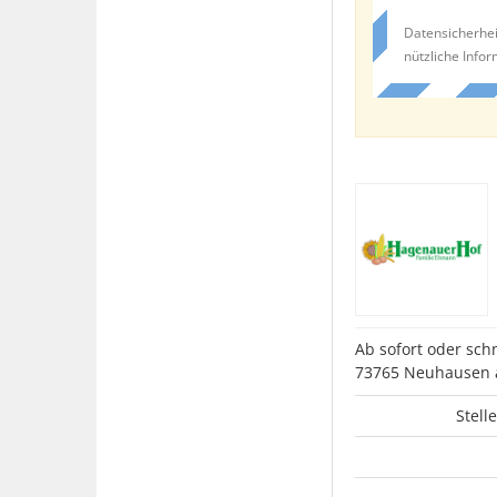
Datensicherhei
nützliche Info
Ab sofort oder sch
73765 Neuhausen a
Stell