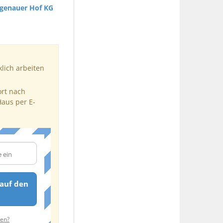
genauer Hof KG
klich arbeiten
ort nach
Haus per E-
auf den
ten?