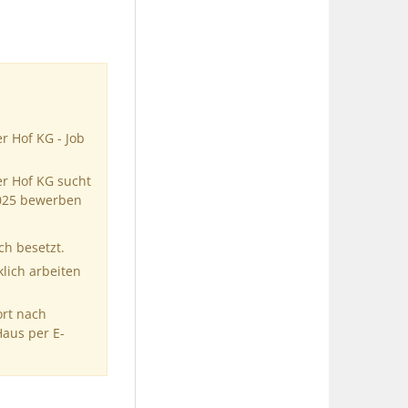
r Hof KG - Job
r Hof KG sucht
6025 bewerben
ch besetzt.
klich arbeiten
ort nach
Haus per E-