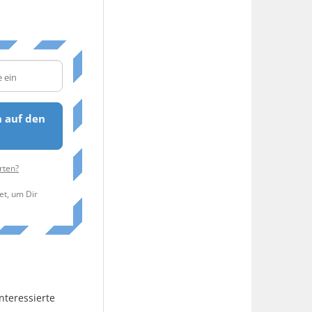
 auf den
rten?
et, um Dir
nteressierte