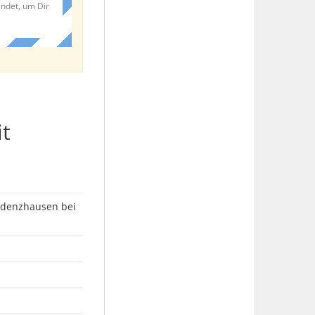
endet, um Dir
it
edenzhausen bei