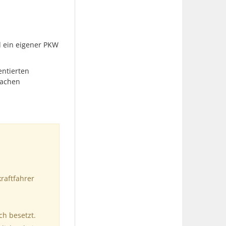
d ein eigener PKW
entierten
lachen
raftfahrer
ch besetzt.