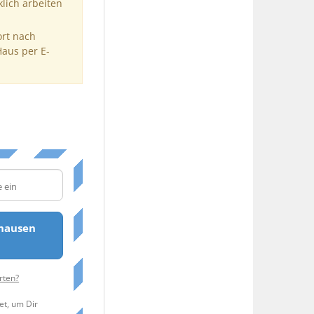
klich arbeiten
ort nach
Haus per E-
hausen
rten?
et, um Dir