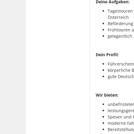
Deine Aufgaben:
Tagestouren 
Österreich
Beförderung 
Frühtouren a
gelegentlich
Dein Profil:
Führerschein
körperliche B
gute Deutsc
Wir bieten:
unbefristete
leistungsger
Spesen und P
moderne Fahr
Bereitstellu