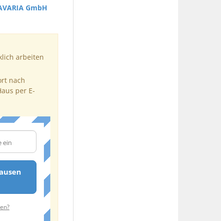
AVARIA GmbH
klich arbeiten
ort nach
Haus per E-
ausen
ten?