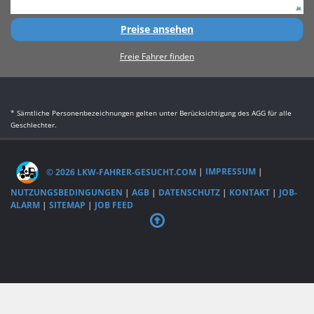
Preise ansehen
Freie Fahrer finden
* Sämtliche Personenbezeichnungen gelten unter Berücksichtigung des AGG für alle
Geschlechter.
© 2026 LKW-FAHRER-GESUCHT.COM
|
IMPRESSUM
|
NUTZUNGSBEDINGUNGEN
|
AGB
|
DATENSCHUTZ
|
KONTAKT
|
JOB-
ALARM
|
SITEMAP
|
JOB FEED