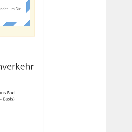
endet, um Dir
hverkehr
 aus Bad
 Basis).