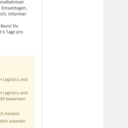
onalbetreuer
 Einsatztagen.
ch, informier
Basis! Du
d 5 Tage pro
 Logistics and
 Logistics and
6409 bewerben
ch besetzt.
klich arbeiten