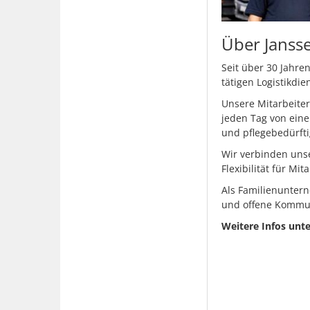
Über Janss
Seit über 30 Jahre
tätigen Logistikdi
Unsere Mitarbeite
jeden Tag von eine
und pflegebedürft
Wir verbinden unse
Flexibilität für M
Als Familienunter
und offene Kommun
Weitere Infos unte