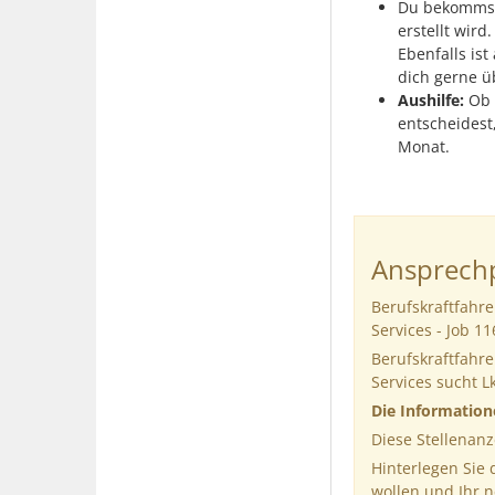
Du bekommst
erstellt wir
Ebenfalls is
dich gerne ü
Aushilfe:
Ob 
entscheidest,
Monat.
Ansprechp
Berufskraftfahr
Services - Job 1
Berufskraftfahr
Services sucht L
Die Informatio
Diese Stellenanz
Hinterlegen Sie
wollen und Ihr 