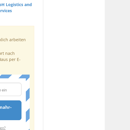
H Logistics and
rvices
klich arbeiten
ort nach
Haus per E-
nahr-
ten?