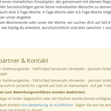
 einen monatlichen Einsatzplan, der gemeinsam mit deinem Regi
d. Wir berücksichtigen gerne deine individuellen Wünsche zu deinen
t auch eine 3-Tage-Woche, 4-Tage-Woche oder 4,5-Tage-Woche mögli
ber unser Angebot.
am Wochenende oder unter der Woche, wir suchen dich auf 603 € 
 wie häufig du arbeitest, durchschnittlich sind dies zwischen 1 un
artner & Kontakt
er Stellenangebote - 53474 Bad Neuenahr-Ahrweiler - Janssen GmbH
16409
er Stellenangebote - 53474 Bad Neuenahr-Ahrweiler - Janssen GmbH
kw-Fahrer (m/w/d) für Logistik auf Solo im Nahverkehr. Auf Job 11
nen zum Bewerbungsverfahren wurden deaktiviert.
eige ist leider abgelaufen oder die Position wurde bereits erfolgrei
 doch einfach
Ihre Bewerbung als Kraftfahrer
. Sagen Sie wie Sie wir
neuer Job kommt zu Ihnen!