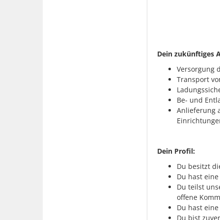
Dein zukünftiges 
Versorgung d
Transport vo
Ladungssiche
Be- und Entl
Anlieferung 
Einrichtunge
Dein Profil:
Du besitzt di
Du hast eine
Du teilst un
offene Komm
Du hast eine
Du bist zuve