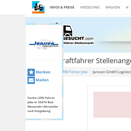
INFOS & PREISE
VERZEICHNIS
MAGAZIN
Berufskraftfahrer Stellena
Merken
Home
LKW Fahrer Jobs
Janssen GmbH Logistics
Mailen
Suche LKW Fahrer
Jobs in 53474 Bad
Neuenahr-Ahrweiler
und Umgebung