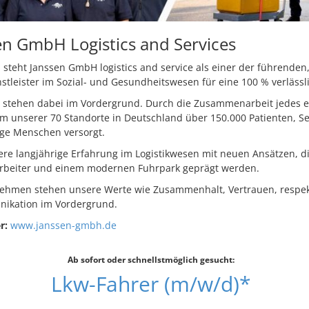
en GmbH Logistics and Services
n steht Janssen GmbH logistics and service als einer der führende
enstleister im Sozial- und Gesundheitswesen für eine 100 % verläss
r stehen dabei im Vordergrund. Durch die Zusammenarbeit jedes 
m unserer 70 Standorte in Deutschland über 150.000 Patienten, Se
ige Menschen versorgt.
re langjährige Erfahrung im Logistikwesen mit neuen Ansätzen, d
itarbeiter und einem modernen Fuhrpark geprägt werden.
nehmen stehen unsere Werte wie Zusammenhalt, Vertrauen, respe
ikation im Vordergrund.
r:
www.janssen-gmbh.de
Ab sofort oder schnellstmöglich gesucht:
Lkw-Fahrer (m/w/d)*