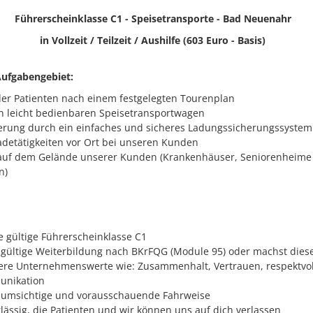
Führerscheinklasse C1 -
Speisetransporte - Bad Neuenahr
in Vollzeit / Teilzeit / Aushilfe (603 Euro - Basis)
Aufgabengebiet:
er Patienten nach einem festgelegten Tourenplan
n leicht bedienbaren Speisetransportwagen
rung durch ein einfaches und sicheres Ladungssicherungssystem
adetätigkeiten vor Ort bei unseren Kunden
auf dem Gelände unserer Kunden (Krankenhäuser, Seniorenheime o
n)
e gültige Führerscheinklasse C1
 gültige Weiterbildung nach BKrFQG (Module 95) oder machst diese
sere Unternehmenswerte wie: Zusammenhalt, Vertrauen, respektv
unikation
 umsichtige und vorausschauende Fahrweise
rlässig, die Patienten und wir können uns auf dich verlassen