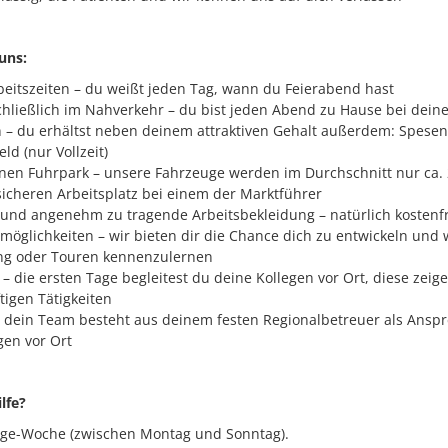
uns:
beitszeiten – du weißt jeden Tag, wann du Feierabend hast
hließlich im Nahverkehr – du bist jeden Abend zu Hause bei deine
n – du erhältst neben deinem attraktiven Gehalt außerdem: Spesen
d (nur Vollzeit)
en Fuhrpark – unsere Fahrzeuge werden im Durchschnitt nur ca. 2
sicheren Arbeitsplatz bei einem der Marktführer
und angenehm zu tragende Arbeitsbekleidung – natürlich kostenfr
möglichkeiten – wir bieten dir die Chance dich zu entwickeln und 
ng oder Touren kennenzulernen
 – die ersten Tage begleitest du deine Kollegen vor Ort, diese zei
tigen Tätigkeiten
 dein Team besteht aus deinem festen Regionalbetreuer als Ansp
gen vor Ort
lfe?
ge-Woche (zwischen Montag und Sonntag).