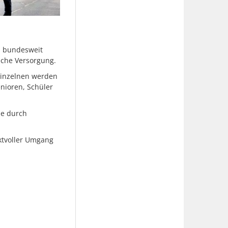
n, bundesweit
liche Versorgung.
einzelnen werden
nioren, Schüler
ie durch
ktvoller Umgang