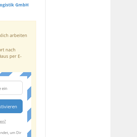
Logistik GmbH
klich arbeiten
ort nach
Haus per E-
tivieren
ten?
endet, um Dir