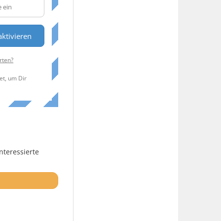
ktivieren
rten?
et, um Dir
nteressierte