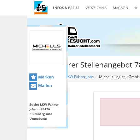
INFOS & PREISE
VERZEICHNIS
MAGAZIN
Lkw Fahrer Stellenangebot 
Merken
Home
LKW Fahrer Jobs
Michells Logistik GmbH
Mailen
Suche LKW Fahrer
Jobs in 78176
Blumberg und
Umgebung