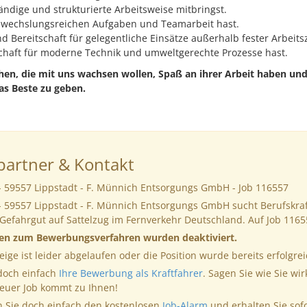
ändige und strukturierte Arbeitsweise mitbringst.
bwechslungsreichen Aufgaben und Teamarbeit hast.
und Bereitschaft für gelegentliche Einsätze außerhalb fester Arbeits
chaft für moderne Technik und umweltgerechte Prozesse hast.
en, die mit uns wachsen wollen, Spaß an ihrer Arbeit haben un
das Beste zu geben.
artner & Kontakt
- 59557 Lippstadt - F. Münnich Entsorgungs GmbH - Job 116557
- 59557 Lippstadt - F. Münnich Entsorgungs GmbH sucht Berufskraf
 Gefahrgut auf Sattelzug im Fernverkehr Deutschland. Auf Job 11
nen zum Bewerbungsverfahren wurden deaktiviert.
eige ist leider abgelaufen oder die Position wurde bereits erfolgrei
 doch einfach
Ihre Bewerbung als Kraftfahrer
. Sagen Sie wie Sie wir
neuer Job kommt zu Ihnen!
 Sie doch einfach den kostenlosen
Job-Alarm
und erhalten Sie sof