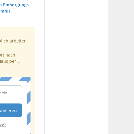
h Entsorgungs
GmbH
klich arbeiten
ort nach
Haus per E-
tivieren
ten?