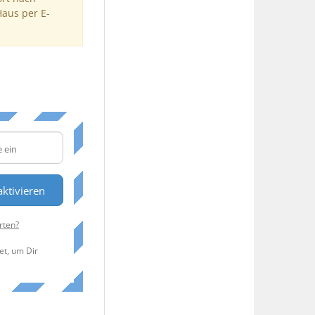
Haus per E-
ktivieren
rten?
et, um Dir