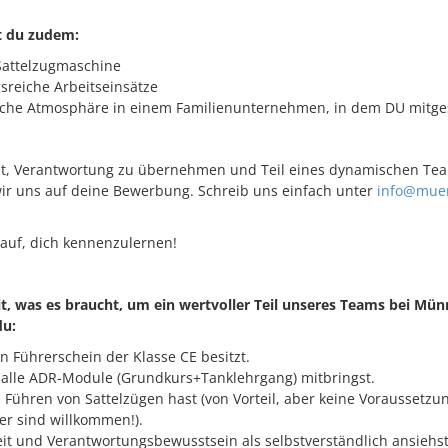
 du zudem:
Sattelzugmaschine
reiche Arbeitseinsätze
iche Atmosphäre in einem Familienunternehmen, in dem DU mitges
st, Verantwortung zu übernehmen und Teil eines dynamischen Te
ir uns auf deine Bewerbung. Schreib uns einfach unter
info@mue
auf, dich kennenzulernen!
it, was es braucht, um ein wertvoller Teil unseres Teams bei Mü
du:
n Führerschein der Klasse CE besitzt.
 alle ADR-Module (Grundkurs+Tanklehrgang) mitbringst.
 Führen von Sattelzügen hast (von Vorteil, aber keine Voraussetzun
er sind willkommen!).
eit und Verantwortungsbewusstsein als selbstverständlich ansiehst