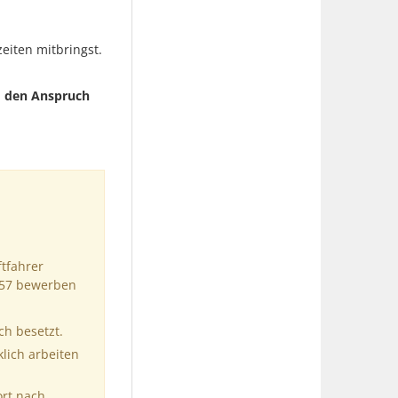
zeiten mitbringst.
d den Anspruch
tfahrer
6557 bewerben
ch besetzt.
klich arbeiten
ort nach