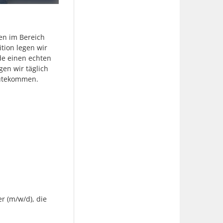
en im Bereich
tion legen wir
de einen echten
en wir täglich
gutekommen.
r (m/w/d), die