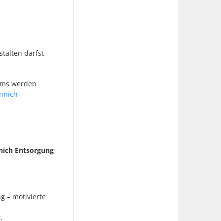
talten darfst
ams werden
nnich-
nnich Entsorgung
g – motivierte
.