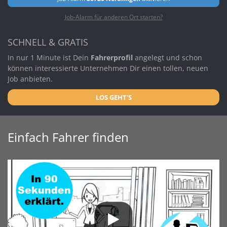
Job-Alarm für anderen Ort starten?
SCHNELL & GRATIS
In nur 1 Minute ist Dein
Fahrerprofil
angelegt und schon
können interessierte Unternehmen Dir einen tollen, neuen
Job anbieten.
LOS GEHT'S
Einfach Fahrer finden