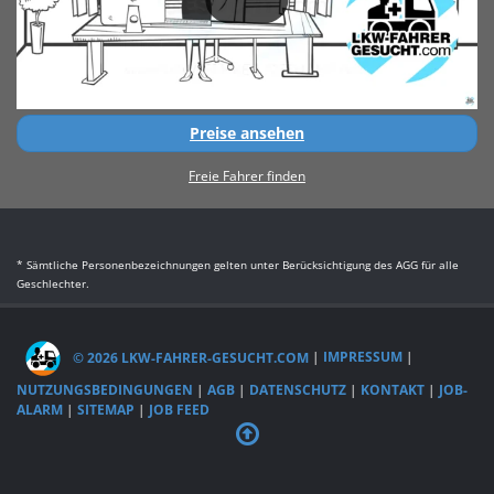
Preise ansehen
Freie Fahrer finden
* Sämtliche Personenbezeichnungen gelten unter Berücksichtigung des AGG für alle
Geschlechter.
© 2026 LKW-FAHRER-GESUCHT.COM
|
IMPRESSUM
|
NUTZUNGSBEDINGUNGEN
|
AGB
|
DATENSCHUTZ
|
KONTAKT
|
JOB-
ALARM
|
SITEMAP
|
JOB FEED