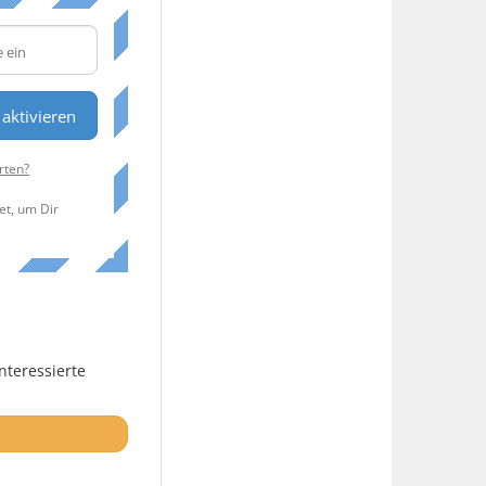
aktivieren
rten?
et, um Dir
nteressierte