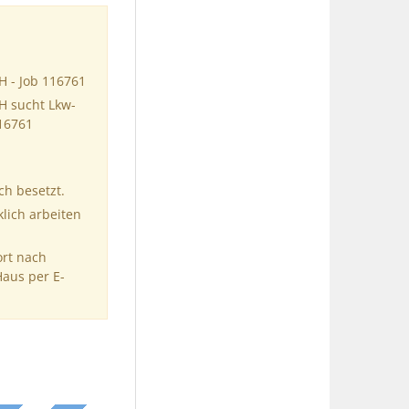
H - Job 116761
H sucht Lkw-
116761
ch besetzt.
klich arbeiten
ort nach
Haus per E-