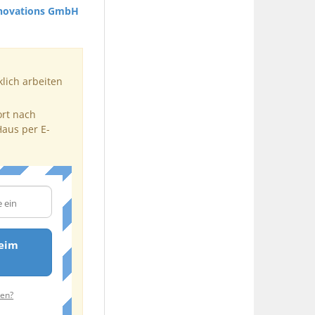
nnovations GmbH
klich arbeiten
ort nach
Haus per E-
heim
ten?