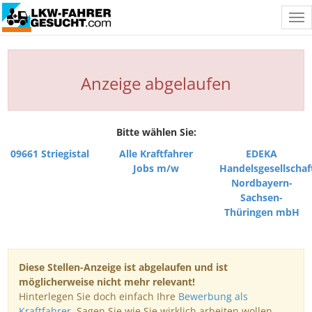
Tog
nav
Anzeige abgelaufen
Bitte wählen Sie:
09661 Striegistal
Alle Kraftfahrer
EDEKA
Jobs m/w
Handelsgesellschaf
Nordbayern-
Sachsen-
Thüringen mbH
Diese Stellen-Anzeige ist abgelaufen und ist
möglicherweise nicht mehr relevant!
Hinterlegen Sie doch einfach Ihre
Bewerbung als
Kraftfahrer
. Sagen Sie wie Sie wirklich arbeiten wollen