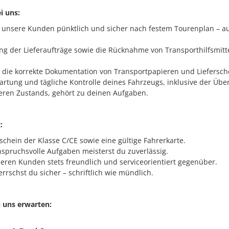
i uns:
t unsere Kunden pünktlich und sicher nach festem Tourenplan – au
ng der Lieferaufträge sowie die Rücknahme von Transporthilfsmitte
r die korrekte Dokumentation von Transportpapieren und Liefersch
Wartung und tägliche Kontrolle deines Fahrzeugs, inklusive der Üb
eren Zustands, gehört zu deinen Aufgaben.
:
schein der Klasse C/CE sowie eine gültige Fahrerkarte.
nspruchsvolle Aufgaben meisterst du zuverlässig.
nseren Kunden stets freundlich und serviceorientiert gegenüber.
rrschst du sicher – schriftlich wie mündlich.
 uns erwarten: