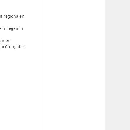
f regionalen
ln liegen in
einen.
erprüfung des