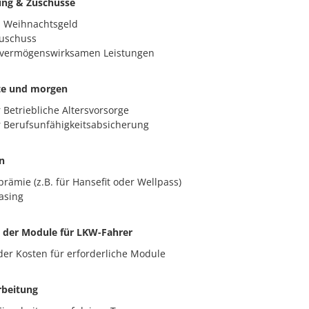
ung & Zuschüsse
d Weihnachtsgeld
zuschuss
 vermögenswirksamen Leistungen
ute und morgen
 Betriebliche Altersvorsorge
 Berufsunfähigkeitsabsicherung
n
rämie (z.B. für Hansefit oder Wellpass)
asing
der Module für LKW-Fahrer
r Kosten für erforderliche Module
rbeitung