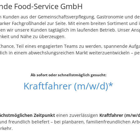
ande Food-Service GmbH
n Kunden aus der Gemeinschaftsverpflegung, Gastronomie und dem
starker Fachgroßhandel zur Seite. Mit einem breiten Sortiment und 
zen wir unsere Kunden tagtäglich im laufenden Betrieb. Unser Ansp
ichkeit und Nähe zu überzeugen.
 Chance, Teil eines engagierten Teams zu werden, spannende Aufg
ch in einem abwechslungsreichen Markt weiterzuentwickeln – pe
Ab sofort oder schnellstmöglich gesucht:
Kraftfahrer (m/w/d)*
chstmöglichen Zeitpunkt
einen zuverlässigen
Kraftfahrer (m/w/d
nd freundlich beliefert – bei planbaren, familienfreundlichen Arb
erkehr.