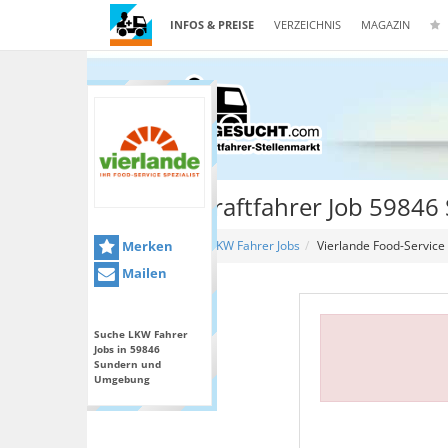
INFOS & PREISE
VERZEICHNIS
MAGAZIN
Berufskraftfahrer Job 59846
Merken
Home
LKW Fahrer Jobs
Vierlande Food-Servic
Mailen
Suche LKW Fahrer
Jobs in 59846
Sundern und
Umgebung