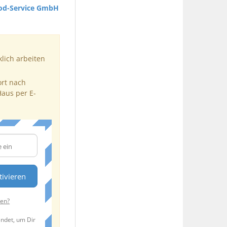
ood-Service GmbH
klich arbeiten
ort nach
Haus per E-
tivieren
ten?
endet, um Dir