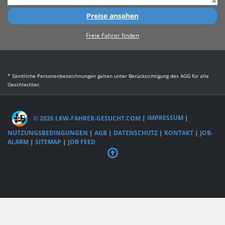
Preise ansehen
Freie Fahrer finden
* Sämtliche Personenbezeichnungen gelten unter Berücksichtigung des AGG für alle
Geschlechter.
© 2026 LKW-FAHRER-GESUCHT.COM
|
IMPRESSUM
|
NUTZUNGSBEDINGUNGEN
|
AGB
|
DATENSCHUTZ
|
KONTAKT
|
JOB-
ALARM
|
SITEMAP
|
JOB FEED