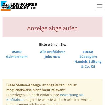
Tog
nav
Anzeige abgelaufen
Bitte wählen Sie:
85080
Alle Kraftfahrer
EDEKA
Gaimersheim
Jobs m/w
Südbayern
Handels Stiftung
& Co. KG
Diese Stellen-Anzeige ist abgelaufen und ist
möglicherweise nicht mehr relevant!
Hinterlegen Sie doch einfach Ihre
Bewerbung als
Kraftfahrer
. Sagen Sie wie Sie wirklich arbeiten wollen
und Ihr neuer Job kommt zu Ihnen!