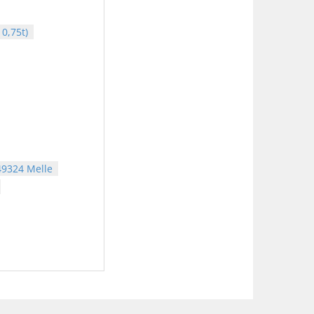
0,75t)
49324 Melle