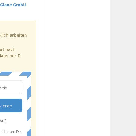
h Glane GmbH
klich arbeiten
ort nach
Haus per E-
vieren
ten?
endet, um Dir