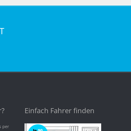
T
r?
Einfach Fahrer finden
s per