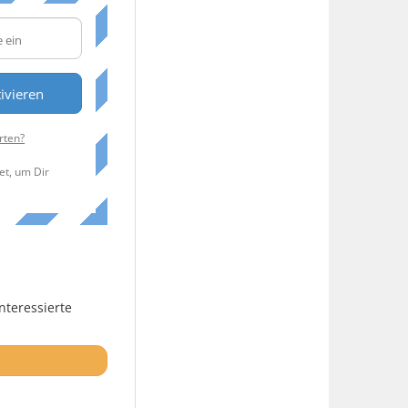
ivieren
rten?
et, um Dir
nteressierte