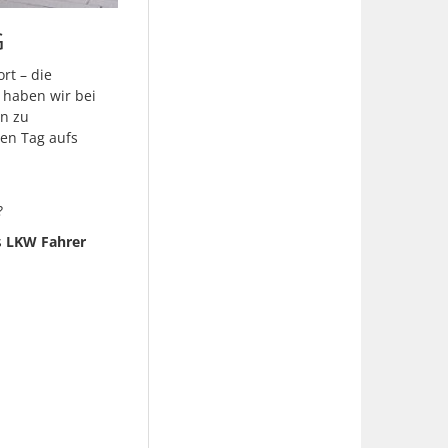
G
rt – die
e haben wir bei
rn zu
den Tag aufs
?
s
LKW Fahrer