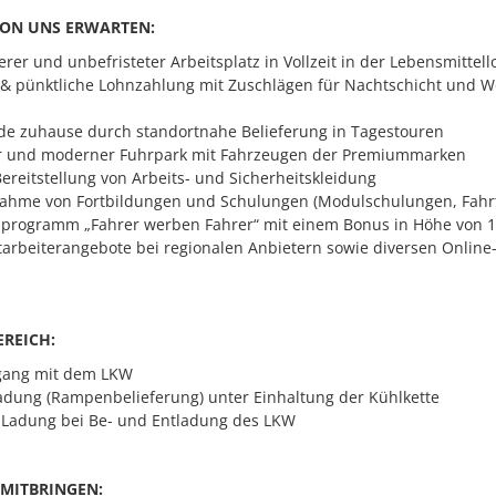
VON UNS ERWARTEN:
rer und unbefristeter Arbeitsplatz in Vollzeit in der Lebensmittello
 & pünktliche Lohnzahlung mit Zuschlägen für Nachtschicht und 
nde zuhause durch standortnahe Belieferung in Tagestouren
r und moderner Fuhrpark mit Fahrzeugen der Premiummarken
ereitstellung von Arbeits- und Sicherheitskleidung
ahme von Fortbildungen und Schulungen (Modulschulungen, Fahrt
rogramm „Fahrer werben Fahrer“ mit einem Bonus in Höhe von 1.0
itarbeiterangebote bei regionalen Anbietern sowie diversen Online
REICH:
gang mit dem LKW
adung (Rampenbelieferung) unter Einhaltung der Kühlkette
 Ladung bei Be- und Entladung des LKW
 MITBRINGEN: