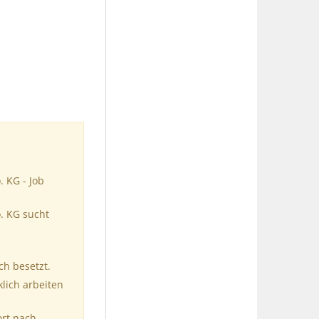
 KG - Job
. KG sucht
ch besetzt.
klich arbeiten
ort nach