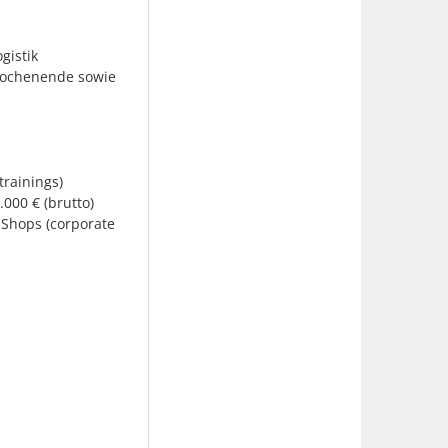
gistik
Wochenende sowie
rainings)
00 € (brutto)
-Shops (corporate