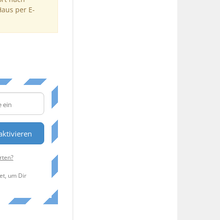
Haus per E-
ktivieren
rten?
et, um Dir