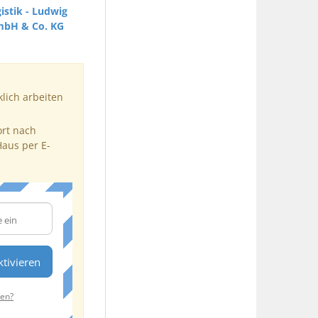
istik - Ludwig
mbH & Co. KG
klich arbeiten
ort nach
Haus per E-
tivieren
ten?