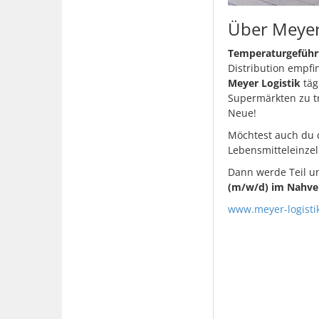
Über Meyer
Temperaturgeführte
Distribution empfin
Meyer Logistik
täg
Supermärkten zu tr
Neue!
Möchtest auch du d
Lebensmitteleinzel
Dann werde Teil u
(m/w/d) im Nahve
www.meyer-logisti