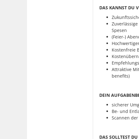
DAS KANNST DU 
Zukunftssiche
Zuverlässige
Spesen
(Feier-) Abe
Hochwertige
Kostenfreie B
Kostenübern
Empfehlungsp
Attraktive M
benefits)
DEIN AUFGABENBE
sicherer Um
Be- und Entl
Scannen der
DAS SOLLTEST DU