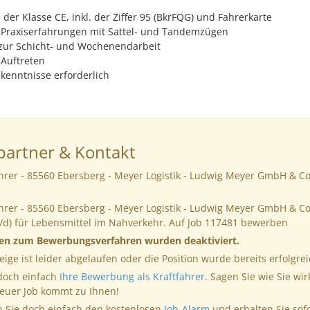
der Klasse CE, inkl. der Ziffer 95 (BkrFQG) und Fahrerkarte
 Praxiserfahrungen mit Sattel- und Tandemzügen
 zur Schicht- und Wochenendarbeit
 Auftreten
kenntnisse erforderlich
artner & Kontakt
hrer - 85560 Ebersberg - Meyer Logistik - Ludwig Meyer GmbH & Co.
hrer - 85560 Ebersberg - Meyer Logistik - Ludwig Meyer GmbH & Co
/d) für Lebensmittel im Nahverkehr. Auf Job 117481 bewerben
nen zum Bewerbungsverfahren wurden deaktiviert.
eige ist leider abgelaufen oder die Position wurde bereits erfolgrei
 doch einfach
Ihre Bewerbung als Kraftfahrer
. Sagen Sie wie Sie wir
neuer Job kommt zu Ihnen!
 Sie doch einfach den kostenlosen
Job-Alarm
und erhalten Sie sof