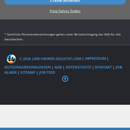
Freie Fahrer finden
* Sämtliche Personenbezeichnungen gelten unter Berücksichtigung des AGG für alle
Geschlechter.
© 2026 LKW-FAHRER-GESUCHT.COM
|
IMPRESSUM
|
NUTZUNGSBEDINGUNGEN
|
AGB
|
DATENSCHUTZ
|
KONTAKT
|
JOB-
ALARM
|
SITEMAP
|
JOB FEED