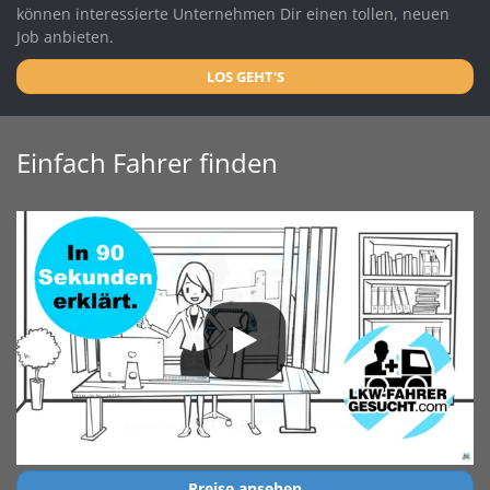
können interessierte Unternehmen Dir einen tollen, neuen
Job anbieten.
LOS GEHT'S
Einfach Fahrer finden
Preise ansehen